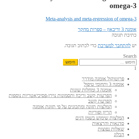
omega-3
Meta-analysis and meta-regression of omega-3
הפוסט
ניווט
אומגה 3 ודיכאון – ספרות מחקר
הקודם:
כתיבת תגובה
יש
להתחבר למערכת
כדי לכתוב תגובה.
Search
חיפוש:
1
פרוטוקול אומגה מודרך
אומגה 3 ותחומי טיפול
אומגה 3 ומחלות שונות
הפרעות קשב וריכוז ותסמונות נוירו-פסיכיאטריות נוספות
הפרעת קשב
המלצות תזונה ומתכונים על פי תזונת אומגה
הריון ופוריות
המלצות שימוש בשמן דגים
סדנאות והרצאות
שאלות נפוצות
הבלוג