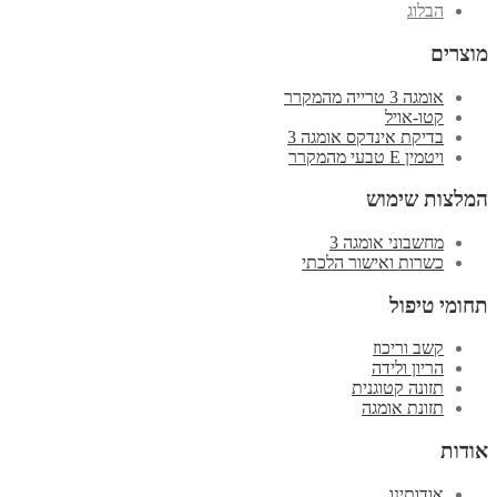
הבלוג
מוצרים
אומגה 3 טרייה מהמקרר
קטו-אויל
בדיקת אינדקס אומגה 3
ויטמין E טבעי מהמקרר
המלצות שימוש
מחשבוני אומגה 3
כשרות ואישור הלכתי
תחומי טיפול
קשב וריכוז
הריון ולידה
תזונה קטוגנית
תזונת אומגה
אודות
אודותינו