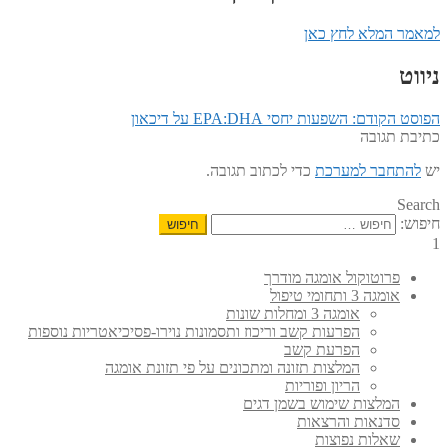
למאמר המלא לחץ כאן
ניווט
הפוסט הקודם:
השפעות יחסי EPA:DHA על דיכאון
כתיבת תגובה
יש
להתחבר למערכת
כדי לכתוב תגובה.
Search
חיפוש:
1
פרוטוקול אומגה מודרך
אומגה 3 ותחומי טיפול
אומגה 3 ומחלות שונות
הפרעות קשב וריכוז ותסמונות נוירו-פסיכיאטריות נוספות
הפרעת קשב
המלצות תזונה ומתכונים על פי תזונת אומגה
הריון ופוריות
המלצות שימוש בשמן דגים
סדנאות והרצאות
שאלות נפוצות