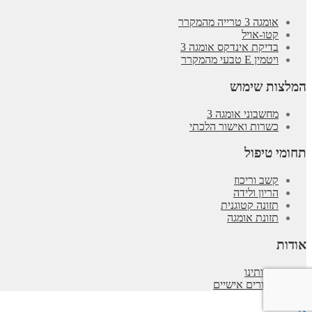
אומגה 3 טרייה מהמקרר
קטו-אויל
בדיקת אינדקס אומגה 3
ויטמין E טבעי מהמקרר
המלצות שימוש
מחשבוני אומגה 3
כשרות ואישור הלכתי
תחומי טיפול
קשב וריכוז
הריון ולידה
תזונה קטוגנית
תזונת אומגה
אודות
אודותינו
סיפורים אישיים
X