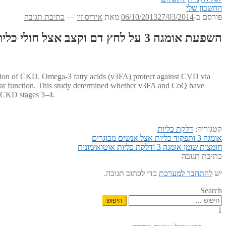
החשבון שלי
פורסם ב-
27/03/2014
06/10/2013
מאת
איריס זיו
—
כתיבת תגובה
השפעת אומגה 3 על לחץ דם וקצב אצל חולי כליות
ssion of CKD. Omega-3 fatty acids (v3FA) protect against CVD via
ular function. This study determined whether v3FA and CoQ have
th CKD stages 3–4.
קטגוריה:
דלקת כליות
הפוסט
ניווט
אומגה 3 ותפקוד כליות אצל אנשים מבוגרים
הפוסט
הקודם:
חומצות שומן אומגה 3 ודלקת כליות אוטואימונית
הבא:
כתיבת תגובה
יש
להתחבר למערכת
כדי לכתוב תגובה.
Search
חיפוש:
1