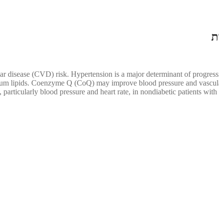
ar disease (CVD) risk. Hypertension is a major determinant of progre
d serum lipids. Coenzyme Q (CoQ) may improve blood pressure and vasc
, particularly blood pressure and heart rate, in nondiabetic patients wi