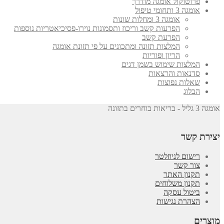
פרוטוקול אומגה מודרך
אומגה 3 ותחומי טיפול
אומגה 3 ומחלות שונות
הפרעות קשב וריכוז ותסמונות נוירו-פסיכיאטריות נוספות
הפרעת קשב
המלצות תזונה ומתכונים על פי תזונת אומגה
הריון ופוריות
המלצות שימוש בשמן דגים
סדנאות והרצאות
שאלות נפוצות
הבלוג
אומגה 3 גליל - בריאות בוחרים בתזונה
יצירת קשר
רישום לניוזלטר
צור קשר
תקנון האתר
תקנון משלוחים
ביטול עסקה
הצהרת נגישות
מוצרים