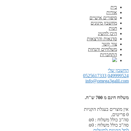
בית
אודות
סיפורים אישיים
מחשבון מינונים
חנות
היכן להשיג
סדנאות והרצאות
צור קשר
משלוחים והנחות
התחברות
החשבון שלי
0525617333
049999524
info@omega3galil.com
משלוח חינם מ 700 ש"ח.
אין מוצרים בעגלת הקניות
0
פריטים,
סה"כ כולל משלוח :
0
₪
סה"כ כולל משלוח :
0
₪
לסל הקניות
לתשלום