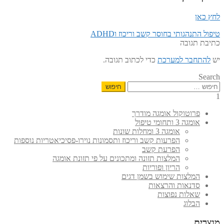
לחץ כאן
הפוסט
ניווט
טיפול התנהגותי בחוסר קשב וריכוז וADHD
הקודם:
כתיבת תגובה
יש
להתחבר למערכת
כדי לכתוב תגובה.
Search
חיפוש:
1
פרוטוקול אומגה מודרך
אומגה 3 ותחומי טיפול
אומגה 3 ומחלות שונות
הפרעות קשב וריכוז ותסמונות נוירו-פסיכיאטריות נוספות
הפרעת קשב
המלצות תזונה ומתכונים על פי תזונת אומגה
הריון ופוריות
המלצות שימוש בשמן דגים
סדנאות והרצאות
שאלות נפוצות
הבלוג
מוצרים