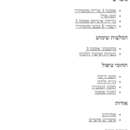
אומגה 3 טרייה מהמקרר
קטו-אויל
בדיקת אינדקס אומגה 3
ויטמין E טבעי מהמקרר
המלצות שימוש
מחשבוני אומגה 3
כשרות ואישור הלכתי
תחומי טיפול
קשב וריכוז
הריון ולידה
תזונה קטוגנית
תזונת אומגה
אודות
אודותינו
סיפורים אישיים