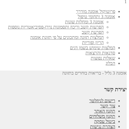
1
פרוטוקול אומגה מודרך
אומגה 3 ותחומי טיפול
אומגה 3 ומחלות שונות
הפרעות קשב וריכוז ותסמונות נוירו-פסיכיאטריות נוספות
הפרעת קשב
המלצות תזונה ומתכונים על פי תזונת אומגה
הריון ופוריות
המלצות שימוש בשמן דגים
סדנאות והרצאות
שאלות נפוצות
הבלוג
אומגה 3 גליל - בריאות בוחרים בתזונה
יצירת קשר
רישום לניוזלטר
צור קשר
תקנון האתר
תקנון משלוחים
ביטול עסקה
הצהרת נגישות