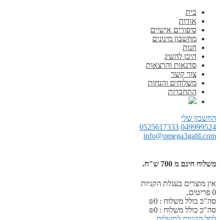
בית
אודות
סיפורים אישיים
מחשבון מינונים
חנות
היכן להשיג
סדנאות והרצאות
צור קשר
משלוחים והנחות
התחברות
החשבון שלי
0525617333
049999524
info@omega3galil.com
משלוח חינם מ 700 ש"ח.
אין מוצרים בעגלת הקניות
0
פריטים,
סה"כ כולל משלוח :
0
₪
סה"כ כולל משלוח :
0
₪
לסל הקניות
לתשלום