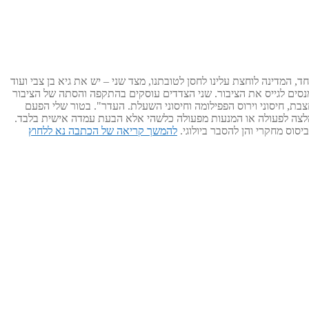
ו חללים רבים. מצד אחד, המדינה לוחצת עלינו לחסן לטובתנו, מצד שני – יש את גיא בן צבי ועוד
נסים לגייס את הציבור. שני הצדדים עוסקים בהתקפה והסתה של הציבור
בת, חיסוני וירוס הפפילומה וחיסוני השעלת. העדר". בטור שלי הפעם
20 שנה, מנקודת המבט האישית שלי. אין בדברי משום המלצה לפעולה או המנעות מפעולה כלשהי אלא הבעת עמדה אישית בלבד.
יסוס מחקרי והן להסבר ביולוגי.
להמשך קריאה של הכתבה נא ללחוץ