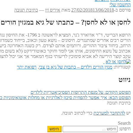
החשבון שלי
פורסם ב-
13/06/2018
27/02/2018
מאת
איריס זיו
—
כתיבת תגובה
לחסן או לא לחסן? – כתבתו של גיא במגזין הורים ויל
הרופא הבריטי, ד"ר א
הורים רבים אחרים שמתנגדים. חיסונים – נושא טעון וכאוב, בייחוד כשמד
הרחב, ביחוד ציבור ההורים, ורותמים אותם לצידם. רק בשנה האחרונה בישר
עקב קוצר היריעה לא אביא סימוכין לדיעותי בגוף המאמר אך אני יכול להצה
קטגוריות:
מגזין הורים וילדים – כתבות של גיא בן צבי
,
רפואת יתר
ניווט
הפוסט הקודם:
על מגפת התרופות הפסיכיאטריות לילדים
הפוסט הבא:
איך אפשר להפחית סיכון לאלרגיות או מחלות אוטואימוניות כ
כתיבת תגובה
יש
להתחבר למערכת
כדי לכתוב תגובה.
Search
חיפוש: