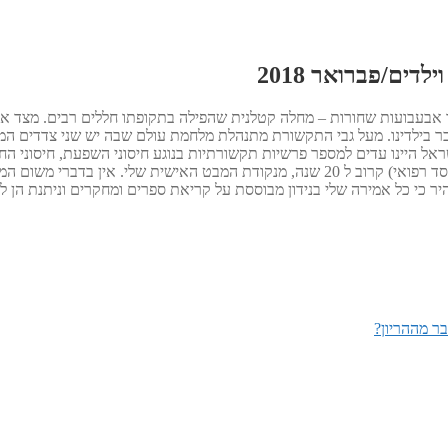
דים/פברואר 2018
דוארד ג'נר, המציא לראשונה ב 1796- את החיסון נגד אבעבועות שחורות – מחלה קטלנית שהפילה בתקופת
ובר בילדינו. מעל גבי התקשורת מתנהלת מלחמת עולם שבה יש שני צדדים המ
אל היינו עדים למספר פרשיות תקשורתיות בנוגע חיסוני השפעת, חיסוני החצ
אכתוב על נושא החיסונים, אותו אני לומד וחוקר כאוטודידקט (לא בשום מוסד רפואי) קרוב ל 
יר כי כל אמירה שלי בנידון מבוססת על קריאת ספרים ומחקרים וניתנת הן לב
בר מההריון?