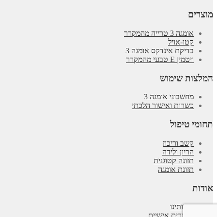
מוצרים
אומגה 3 טרייה מהמקרר
קטו-אויל
בדיקת אינדקס אומגה 3
ויטמין E טבעי מהמקרר
המלצות שימוש
מחשבוני אומגה 3
כשרות ואישור הלכתי
תחומי טיפול
קשב וריכוז
הריון ולידה
תזונה קטוגנית
תזונת אומגה
אודות
אודותינו
סיפורים אישיים