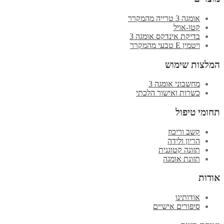
אומגה 3 טרייה מהמקרר
קטו-אויל
בדיקת אינדקס אומגה 3
ויטמין E טבעי מהמקרר
המלצות שימוש
מחשבוני אומגה 3
כשרות ואישור הלכתי
תחומי טיפול
קשב וריכוז
הריון ולידה
תזונה קטוגנית
תזונת אומגה
אודות
אודותינו
סיפורים אישיים