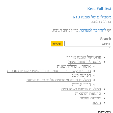
Read Full Text
הפוסט
ניווט
מטבוליזם של אומגה 3 ו 6
הקודם:
כתיבת תגובה
יש
להתחבר למערכת
כדי לכתוב תגובה.
Search
חיפוש:
1
פרוטוקול אומגה מודרך
אומגה 3 ותחומי טיפול
אומגה 3 ומחלות שונות
הפרעות קשב וריכוז ותסמונות נוירו-פסיכיאטריות נוספות
הפרעת קשב
המלצות תזונה ומתכונים על פי תזונת אומגה
הריון ופוריות
המלצות שימוש בשמן דגים
סדנאות והרצאות
שאלות נפוצות
הבלוג
מוצרים