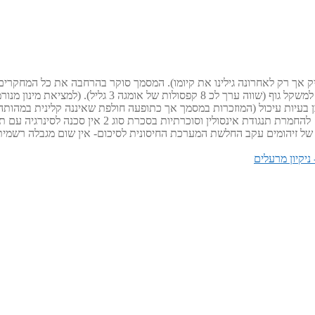
יון לצריכת אומגה 3 משמן דגים, מלבד כמובן בעיות עיכול (המוזכרות במסמך אך כתופעה חולפת שא
יתר אין סכנה למניעת קרישת דם אין סכנה להחמרת סכרת ס
 של זיהומים עקב החלשת המערכת החיסונית לסיכום- אין שום מגבלה רשמית
ניקיון מרעלים