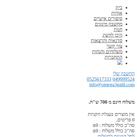
בית
אודות
סיפורים אישיים
מחשבון מינונים
חנות
היכן להשיג
סדנאות והרצאות
צור קשר
משלוחים והנחות
התחברות
החשבון שלי
0525617333
049999524
info@omega3galil.com
משלוח חינם מ 700 ש"ח.
אין מוצרים בעגלת הקניות
0
פריטים,
סה"כ כולל משלוח :
0
₪
סה"כ כולל משלוח :
0
₪
לסל הקניות
לתשלום