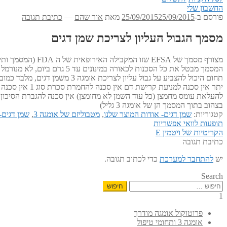
החשבון שלי
פורסם ב-
25/09/2015
25/09/2015
מאת
אור שהם
—
כתיבת תגובה
מסמך הגבול העליון לצריכת שמן דגים
המסמך מבטל את כל הסכנות לכאורה במינונים עד 5 גרם ביום, לא מנורמל למשקל גוף (שווה ערך לכ 8 קפסולות של אומגה 3 גליל). (למציאת מינון מנורמל למשקל גוף- ראה
תחום היכול להצביע על גבול על
להעלאת עומס מחמצן (כל עוד השמן לא מחומצן) אין סכנה להגברת הסיכון
בצהוב בתוך המסמך הן של אומגה 3 גליל)
קטגוריות:
שמן דגים- אודות המוצר שלנו
,
מטבוליזם של אומגה 3
,
שמן דגים- 
הפוסט
ניווט
תופעות לוואי אפשריות
הפוסט
הקודם:
הקריטיות של ויטמין E
הבא:
כתיבת תגובה
יש
להתחבר למערכת
כדי לכתוב תגובה.
Search
חיפוש:
1
פרוטוקול אומגה מודרך
אומגה 3 ותחומי טיפול