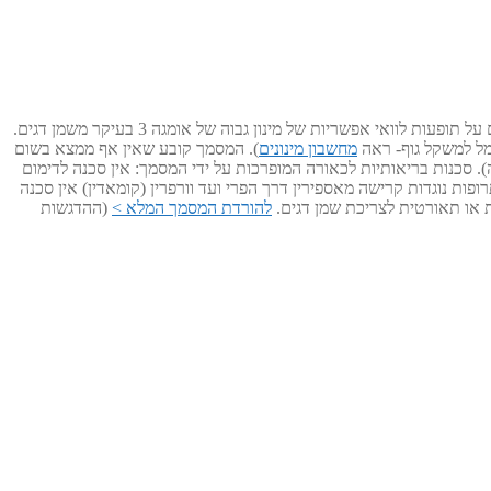
מצורף מסמך של EFSA שזו המקבילה האירופאית של ה FDA (המסמך ותיק אך רק לאחרונה גילינו את קיומו). המסמך סוקר בהרחבה את כל המחקרים על תופעות לוואי אפשריות של מינון גבוה של אומגה 3 בעיקר משמן דגים.
מחשבון מינונים
). המסמך קובע שאין אף ממצא בשום
יננה קלינית במהותה). סכנות בריאותיות לכאורה המופרכות על ידי המסמך: אין סכנה לדימום
וג 1 אין סכנה להחמרת תנגודת אינסולין וסוכרתיות בסכרת סוג 2 אין סכנה לסינרגיה עם תרופות נוגדות קרישה מאספירין דרך הפרי ועד וורפרין (קומאדין) אין סכנה
 או תאורטית לצריכת שמן דגים.
להורדת המסמך המלא >
(ההדגשות