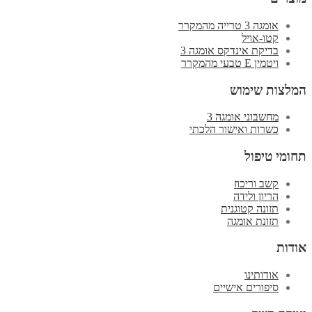
אומגה 3 טרייה מהמקרר
קטו-אויל
בדיקת אינדקס אומגה 3
ויטמין E טבעי מהמקרר
המלצות שימוש
מחשבוני אומגה 3
כשרות ואישור הלכתי
תחומי טיפול
קשב וריכוז
הריון ולידה
תזונה קטוגנית
תזונת אומגה
אודות
אודותינו
סיפורים אישיים