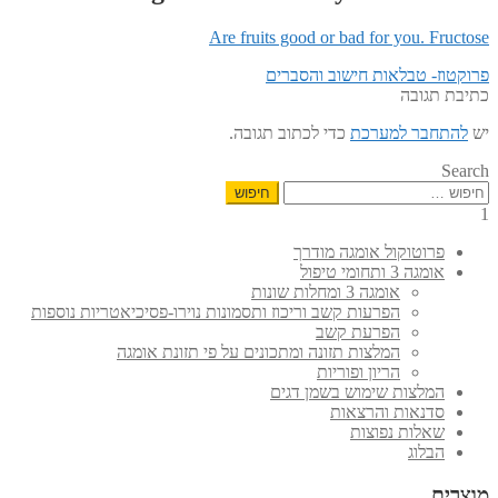
Are fruits good or bad for you. Fructose
הפוסט
ניווט
פרוקטוז- טבלאות חישוב והסברים
הקודם:
כתיבת תגובה
יש
להתחבר למערכת
כדי לכתוב תגובה.
Search
חיפוש:
1
פרוטוקול אומגה מודרך
אומגה 3 ותחומי טיפול
אומגה 3 ומחלות שונות
הפרעות קשב וריכוז ותסמונות נוירו-פסיכיאטריות נוספות
הפרעת קשב
המלצות תזונה ומתכונים על פי תזונת אומגה
הריון ופוריות
המלצות שימוש בשמן דגים
סדנאות והרצאות
שאלות נפוצות
הבלוג
מוצרים