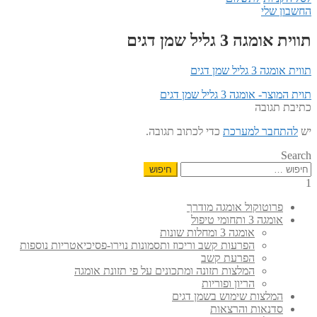
החשבון שלי
תווית אומגה 3 גליל שמן דגים
תווית אומגה 3 גליל שמן דגים
הפוסט
ניווט
תוית המוצר- אומגה 3 גליל שמן דגים
הקודם:
כתיבת תגובה
יש
להתחבר למערכת
כדי לכתוב תגובה.
Search
חיפוש:
1
פרוטוקול אומגה מודרך
אומגה 3 ותחומי טיפול
אומגה 3 ומחלות שונות
הפרעות קשב וריכוז ותסמונות נוירו-פסיכיאטריות נוספות
הפרעת קשב
המלצות תזונה ומתכונים על פי תזונת אומגה
הריון ופוריות
המלצות שימוש בשמן דגים
סדנאות והרצאות