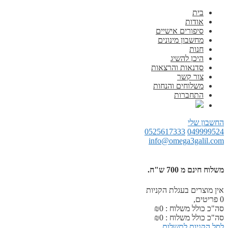
בית
אודות
סיפורים אישיים
מחשבון מינונים
חנות
היכן להשיג
סדנאות והרצאות
צור קשר
משלוחים והנחות
התחברות
החשבון שלי
0525617333
049999524
info@omega3galil.com
משלוח חינם מ 700 ש"ח.
אין מוצרים בעגלת הקניות
0
פריטים,
סה"כ כולל משלוח :
0
₪
סה"כ כולל משלוח :
0
₪
לסל הקניות
לתשלום