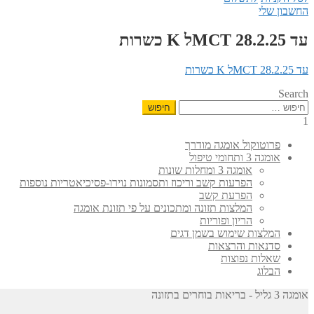
החשבון שלי
עד 28.2.25 MCTל K כשרות
עד 28.2.25 MCTל K כשרות
Search
חיפוש:
1
פרוטוקול אומגה מודרך
אומגה 3 ותחומי טיפול
אומגה 3 ומחלות שונות
הפרעות קשב וריכוז ותסמונות נוירו-פסיכיאטריות נוספות
הפרעת קשב
המלצות תזונה ומתכונים על פי תזונת אומגה
הריון ופוריות
המלצות שימוש בשמן דגים
סדנאות והרצאות
שאלות נפוצות
הבלוג
אומגה 3 גליל - בריאות בוחרים בתזונה