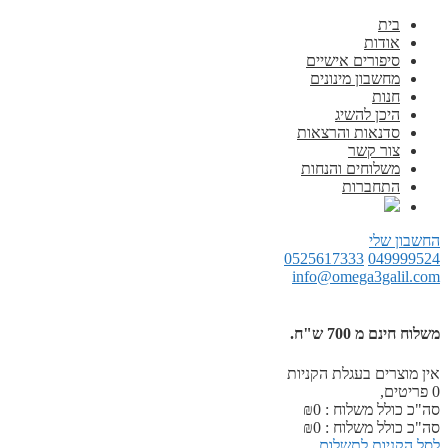
בית
אודות
סיפורים אישיים
מחשבון מינונים
חנות
היכן להשיג
סדנאות והרצאות
צור קשר
משלוחים והנחות
התחברות
החשבון שלי
0525617333
049999524
info@omega3galil.com
משלוח חינם מ 700 ש"ח.
אין מוצרים בעגלת הקניות
0
פריטים,
סה"כ כולל משלוח :
0
₪
סה"כ כולל משלוח :
0
₪
לסל הקניות
לתשלום