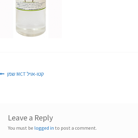
Post
Previous
שמן MCT קטו-אויל
post:
navigation
Leave a Reply
You must be
logged in
to post a comment.