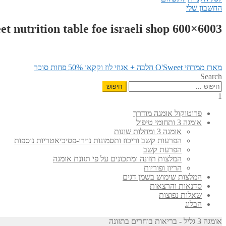
החשבון שלי
et nutrition table foe israeli shop 600×6003
הפוסט
ניווט
מארז ממרחי O'Sweet חלבה + אגוזי לוז וקקאו 50% פחות סוכר
הקודם:
Search
חיפוש:
1
פרוטוקול אומגה מודרך
אומגה 3 ותחומי טיפול
אומגה 3 ומחלות שונות
הפרעות קשב וריכוז ותסמונות נוירו-פסיכיאטריות נוספות
הפרעת קשב
המלצות תזונה ומתכונים על פי תזונת אומגה
הריון ופוריות
המלצות שימוש בשמן דגים
סדנאות והרצאות
שאלות נפוצות
הבלוג
אומגה 3 גליל - בריאות בוחרים בתזונה