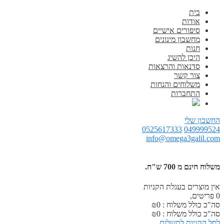
בית
אודות
סיפורים אישיים
מחשבון מינונים
חנות
היכן להשיג
סדנאות והרצאות
צור קשר
משלוחים והנחות
התחברות
החשבון שלי
0525617333
049999524
info@omega3galil.com
משלוח חינם מ 700 ש"ח.
אין מוצרים בעגלת הקניות
0
פריטים,
סה"כ כולל משלוח :
0
₪
סה"כ כולל משלוח :
0
₪
לסל הקניות
לתשלום