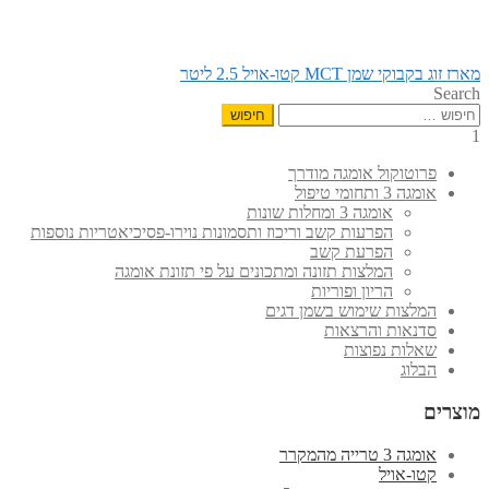
הפוסט
ניווט
מארז זוג בקבוקי שמן MCT קטו-אויל 2.5 ליטר
הקודם:
Search
חיפוש:
1
פרוטוקול אומגה מודרך
אומגה 3 ותחומי טיפול
אומגה 3 ומחלות שונות
הפרעות קשב וריכוז ותסמונות נוירו-פסיכיאטריות נוספות
הפרעת קשב
המלצות תזונה ומתכונים על פי תזונת אומגה
הריון ופוריות
המלצות שימוש בשמן דגים
סדנאות והרצאות
שאלות נפוצות
הבלוג
מוצרים
אומגה 3 טרייה מהמקרר
קטו-אויל