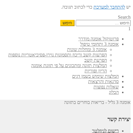
יש
להתחבר למערכת
כדי לכתוב תגובה.
Search
חיפוש:
1
פרוטוקול אומגה מודרך
אומגה 3 ותחומי טיפול
אומגה 3 ומחלות שונות
הפרעות קשב וריכוז ותסמונות נוירו-פסיכיאטריות נוספות
הפרעת קשב
המלצות תזונה ומתכונים על פי תזונת אומגה
הריון ופוריות
המלצות שימוש בשמן דגים
סדנאות והרצאות
שאלות נפוצות
הבלוג
אומגה 3 גליל - בריאות בוחרים בתזונה
יצירת קשר
רישום לניוזלטר