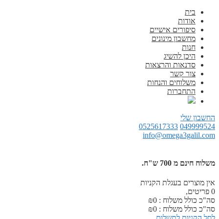
בית
אודות
סיפורים אישיים
מחשבון מינונים
חנות
היכן להשיג
סדנאות והרצאות
צור קשר
משלוחים והנחות
התחברות
החשבון שלי
0525617333
049999524
info@omega3galil.com
משלוח חינם מ 700 ש"ח.
אין מוצרים בעגלת הקניות
0
פריטים,
סה"כ כולל משלוח :
0
₪
סה"כ כולל משלוח :
0
₪
לסל הקניות
לתשלום