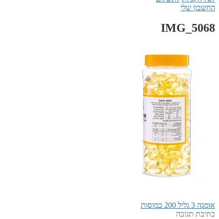
החשבון שלי
IMG_5068
הפוסט
ניווט
אומגה 3 גליל 200 כמוסות
הקודם:
כתיבת תגובה