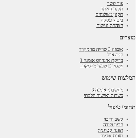
צור קשר
תקנון האתר
תקנון משלוחים
ביטול עסקה
הצהרת נגישות
מוצרים
אומגה 3 טרייה מהמקרר
קטו-אויל
בדיקת אינדקס אומגה 3
ויטמין E טבעי מהמקרר
המלצות שימוש
מחשבוני אומגה 3
כשרות ואישור הלכתי
תחומי טיפול
קשב וריכוז
הריון ולידה
תזונה קטוגנית
תזונת אומגה