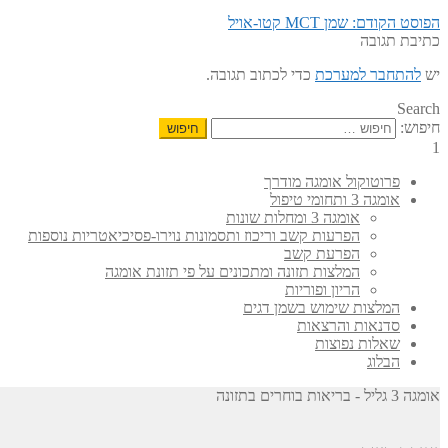
הפוסט הקודם:
שמן MCT קטו-אויל
כתיבת תגובה
יש
להתחבר למערכת
כדי לכתוב תגובה.
Search
חיפוש:
1
פרוטוקול אומגה מודרך
אומגה 3 ותחומי טיפול
אומגה 3 ומחלות שונות
הפרעות קשב וריכוז ותסמונות נוירו-פסיכיאטריות נוספות
הפרעת קשב
המלצות תזונה ומתכונים על פי תזונת אומגה
הריון ופוריות
המלצות שימוש בשמן דגים
סדנאות והרצאות
שאלות נפוצות
הבלוג
אומגה 3 גליל - בריאות בוחרים בתזונה