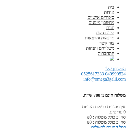
בית
אודות
סיפורים אישיים
מחשבון מינונים
חנות
היכן להשיג
סדנאות והרצאות
צור קשר
משלוחים והנחות
התחברות
החשבון שלי
0525617333
049999524
info@omega3galil.com
משלוח חינם מ 700 ש"ח.
אין מוצרים בעגלת הקניות
0
פריטים,
סה"כ כולל משלוח :
0
₪
סה"כ כולל משלוח :
0
₪
לסל הקניות
לתשלום