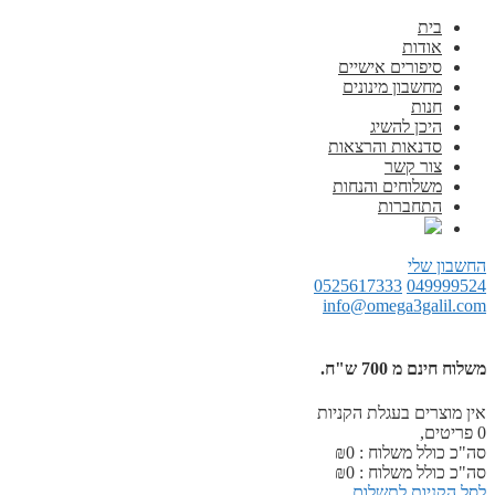
בית
אודות
סיפורים אישיים
מחשבון מינונים
חנות
היכן להשיג
סדנאות והרצאות
צור קשר
משלוחים והנחות
התחברות
החשבון שלי
0525617333
049999524
info@omega3galil.com
משלוח חינם מ 700 ש"ח.
אין מוצרים בעגלת הקניות
0
פריטים,
סה"כ כולל משלוח :
0
₪
סה"כ כולל משלוח :
0
₪
לסל הקניות
לתשלום