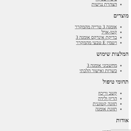
הצהרת נגישות
מוצרים
אומגה 3 טרייה מהמקרר
קטו-אויל
בדיקת אינדקס אומגה 3
ויטמין E טבעי מהמקרר
המלצות שימוש
מחשבוני אומגה 3
כשרות ואישור הלכתי
תחומי טיפול
קשב וריכוז
הריון ולידה
תזונה קטוגנית
תזונת אומגה
אודות