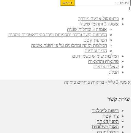
חיפוש:
1
פרוטוקול אומגה מודרך
אומגה 3 ותחומי טיפול
אומגה 3 ומחלות שונות
הפרעות קשב וריכוז ותסמונות נוירו-פסיכיאטריות נוספות
הפרעת קשב
המלצות תזונה ומתכונים על פי תזונת אומגה
הריון ופוריות
המלצות שימוש בשמן דגים
סדנאות והרצאות
שאלות נפוצות
הבלוג
אומגה 3 גליל - בריאות בוחרים בתזונה
יצירת קשר
רישום לניוזלטר
צור קשר
תקנון האתר
תקנון משלוחים
ביטול עסקה