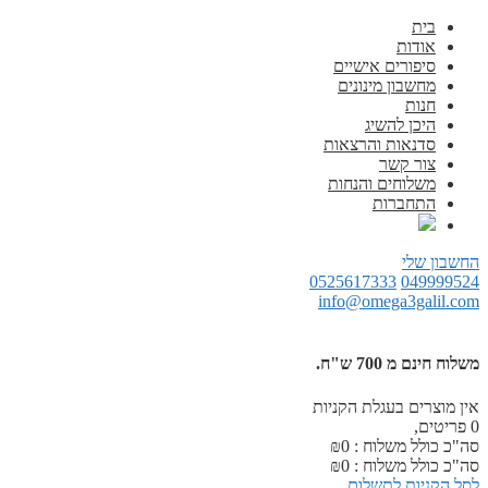
בית
אודות
סיפורים אישיים
מחשבון מינונים
חנות
היכן להשיג
סדנאות והרצאות
צור קשר
משלוחים והנחות
התחברות
החשבון שלי
0525617333
049999524
info@omega3galil.com
משלוח חינם מ 700 ש"ח.
אין מוצרים בעגלת הקניות
0
פריטים,
סה"כ כולל משלוח :
0
₪
סה"כ כולל משלוח :
0
₪
לסל הקניות
לתשלום