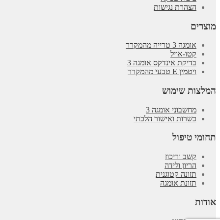
הצהרת נגישות
מוצרים
אומגה 3 טרייה מהמקרר
קטו-אויל
בדיקת אינדקס אומגה 3
ויטמין E טבעי מהמקרר
המלצות שימוש
מחשבוני אומגה 3
כשרות ואישור הלכתי
תחומי טיפול
קשב וריכוז
הריון ולידה
תזונה קטוגנית
תזונת אומגה
אודות