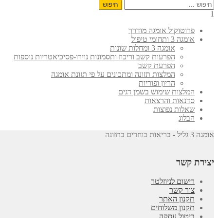
חיפוש:
1
פרוטוקול אומגה מודרך
אומגה 3 ותחומי טיפול
אומגה 3 ומחלות שונות
הפרעות קשב וריכוז ותסמונות נוירו-פסיכיאטריות נוספות
הפרעת קשב
המלצות תזונה ומתכונים על פי תזונת אומגה
הריון ופוריות
המלצות שימוש בשמן דגים
סדנאות והרצאות
שאלות נפוצות
הבלוג
אומגה 3 גליל - בריאות בוחרים בתזונה
יצירת קשר
רישום לניוזלטר
צור קשר
תקנון האתר
תקנון משלוחים
ביטול עסקה