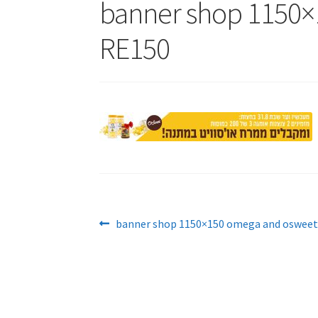
banner shop 1150×
RE150
Post
Previous
banner shop 1150×150 omega and osweet 
post:
navigation