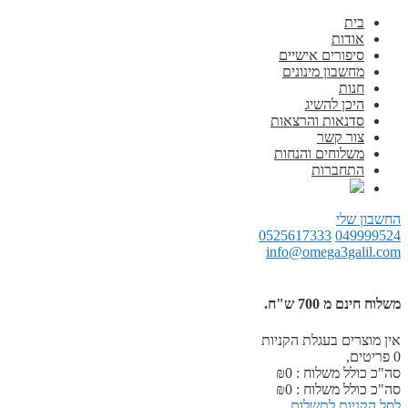
בית
אודות
סיפורים אישיים
מחשבון מינונים
חנות
היכן להשיג
סדנאות והרצאות
צור קשר
משלוחים והנחות
התחברות
החשבון שלי
0525617333
049999524
info@omega3galil.com
משלוח חינם מ 700 ש"ח.
אין מוצרים בעגלת הקניות
0
פריטים,
סה"כ כולל משלוח :
0
₪
סה"כ כולל משלוח :
0
₪
לסל הקניות
לתשלום