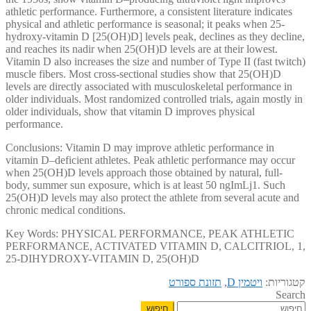
athletic performance. Furthermore, a consistent literature indicates
physical and athletic performance is seasonal; it peaks when 25-
hydroxy-vitamin D [25(OH)D] levels peak, declines as they decline,
and reaches its nadir when 25(OH)D levels are at their lowest.
Vitamin D also increases the size and number of Type II (fast twitch)
muscle fibers. Most cross-sectional studies show that 25(OH)D
levels are directly associated with musculoskeletal performance in
older individuals. Most randomized controlled trials, again mostly in
older individuals, show that vitamin D improves physical
performance.
Conclusions: Vitamin D may improve athletic performance in
vitamin D–deficient athletes. Peak athletic performance may occur
when 25(OH)D levels approach those obtained by natural, full-
body, summer sun exposure, which is at least 50 ngImLj1. Such
25(OH)D levels may also protect the athlete from several acute and
chronic medical conditions.
Key Words: PHYSICAL PERFORMANCE, PEAK ATHLETIC
PERFORMANCE, ACTIVATED VITAMIN D, CALCITRIOL, 1,
25-DIHYDROXY-VITAMIN D, 25(OH)D
קטגוריות:
ויטמין D
,
תזונת ספורט
Search
חיפוש: