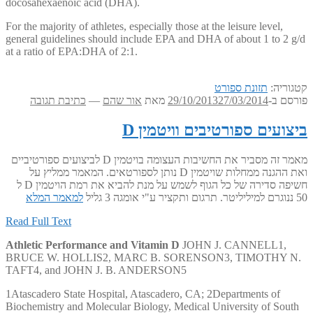
docosahexaenoic acid (DHA).
For the majority of athletes, especially those at the leisure level,
general guidelines should include EPA and DHA of about 1 to 2 g/d
at a ratio of EPA:DHA of 2:1.
קטגוריה:
תזונת ספורט
פורסם ב-
27/03/2014
29/10/2013
מאת
אור שהם
—
כתיבת תגובה
ביצועים ספורטיבים וויטמין D
מאמר זה מסביר את החשיבות העצומה בויטמין D לביצועים ספורטיביים
ואת ההגנה ממחלות שויטמין D נותן לספורטאים. המאמר ממליץ על
חשיפה סדירה של כל הגוף לשמש על מנת להביא את רמת הויטמין D ל
50 ננוגרם למיליליטר. תרגום ותקציר ע"י אומגה 3 גליל
למאמר המלא
Read Full Text
Athletic Performance and Vitamin D
JOHN J. CANNELL1,
BRUCE W. HOLLIS2, MARC B. SORENSON3, TIMOTHY N.
TAFT4, and JOHN J. B. ANDERSON5
1Atascadero State Hospital, Atascadero, CA; 2Departments of
Biochemistry and Molecular Biology, Medical University of South