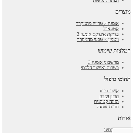
הצהרת נגישות
מוצרים
אומגה 3 טרייה מהמקרר
קטו-אויל
בדיקת אינדקס אומגה 3
ויטמין E טבעי מהמקרר
המלצות שימוש
מחשבוני אומגה 3
כשרות ואישור הלכתי
תחומי טיפול
קשב וריכוז
הריון ולידה
תזונה קטוגנית
תזונת אומגה
אודות
אודותינו