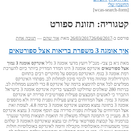
החשבון שלי
[wcas-search-form]
קטגוריה:
תזונת ספורט
פורסם ב-
26/04/2017
26/03/2017
מאת
אור שהם
—
תגובה אחת
איך אומגה 3 משפרת בריאות אצל ספורטאים
מאת גיא בן צבי- מנכ"ל ויועץ מדעי אומגה 3 גליל
אינדקס אומגה 3 נמוך
אצל ספורטאים
אינדקס אומגה 3 הינו המדד המדויק ביותר כיום להערכת
רמת אומגה 3 בגוף. האינדקס מבוסס על מחקרים רבים בתחום
הקרדיולוגיה ומהווה מדד לניבוי סיכון למחלות לב. מפתחי האינדקס
ממליצים לכל אדם להימצא ברמה של אינדקס 8 כדי להמנע ממחלות לב.
בניתוח 280 שאלונים שחילקנו למבצעי בדיקת אינדקס אומגה 3 בישראל
התברר כי לאנשים המבצעים פעילות ספורטיבית סדירה יש אינדקס
אומגה 3 נמוך: אצל המדווחים ביצוע פעילות גופנית סדירה ולא מתספים
אומגה 3 בתזונה נמצא ממוצע אינדקס אומגה 3 ברמה 4.8. לעומת זאת
אצל המדווחים על פעילות גופנית סדירה עם תוסף אומגה 3 נמצא אינדקס
8.3. מעניין כי התמונה העולה משאלון זה תואמת תוצאות מחקר שנערך
בגרמניה על קבוצת ספורטאי עילית ובו נמצא שאינדקס האומגה 3 שלהם
נמוך משמעותית מאוכלוסיה מקבילה ודומה לאינדקס באוכלוסיות חולות