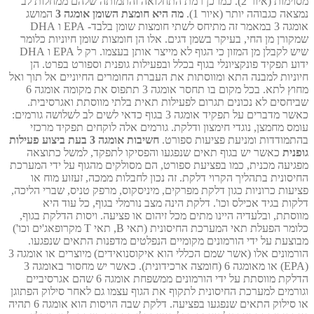
מסוימות (איור 2). כמו כן רמת התחלואה והתמותה שלהם ממחלות לב
נמצאה כגבוהה יותר (איור 1).
מה היא חומצת השומן אומגה 3
המושג
אומגה 3 במאמר זה מתיחס לשתי חומצות שומן בלבד- EPA ו DHA
שמקורן מן החי, בעיקר בשמן דגים. אלו הן חומצות שומן חיוניות כלומר
שיש לקבלן מן המזון כי הגוף לא מייצר אותן בעצמו. רק ל EPA ו DHA
ידוע תפקיד פונקציונלי בגוף בכלל ובפעילות גופנית וספורט בפרט. הן
חיוניות למבנה התא ומווסתות את העברת החומרים החיוניים אל תוך ואל
מחוץ לתא. בכל מקום בו תחסר אומגה 3 תתפוס את מקומה אומגה 6
שביחסים לא נכונים תגרום לפעילות תאית בלתי מווסתת ואגרסיבית.
כאשר מדברים על תפקיד אומגה 3 בגוף כדאי לשים לב לשלושה גורמים:
עומס מחמצן, נוגדי חימצון ודלקת. גורמים אלה לוקחים תפקיד מרכזי
בהתמודדות ומניעת פציעות ספורט.
חשיבות אומגה 3 בעת ביצוע פעילות
גופנית
כאשר יש בגוף תאים שנפגעו והפסיקו לתפקד, למשל כתוצאה
מפגיעה מכנית, כמו בפציעת ספורט, הם מסולקים מהגוף על ידי המערכת
החיסונית בתהליך הקרוי דלקת. זה נכון לחבלות ממכה, זעזוע מוח או
פציעות כרוניות כגון דלקת מפרקים, מיניסקוס, מרפק טניס, שברי הליכה,
דלקות בגיד אכילס וכו'. דלקת הינה מצב נורמלי בגוף, כל עוד היא
מווסתת, ובלעדיה היינו מתים מכל זיהום או פציעה. ויסות הדלקת בגוף,
כלומר הפעלת תאי המערכת החיסונית (תאי B, תאי T מקרופאג'ים וכו')
מבוצעת על ידי הורמונים מקומיים הנפלטים מדפנות התאים שנפגעו.
הורמונים אלו (אשר שמם הכללי הוא איקוסנואידים) מיוצרים או אומגה 3
(EPA) או מאומגה 6 (חומצה ארכידונית). כאשר יש מחסור באומגה 3
הדלקת מווסתת על ידי הורמונים ממשפחת אומגה 6 שהם אגרסיביים
וגורמים למערכת החיסונית לתקוף את הגוף עצמו גם לאחר סילוק הפתוגן
או סילוק התאים שנפגעו בפציעה. דלקת שבה הויסות הוא אומגה 6 תהיה