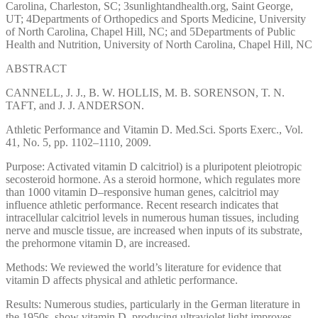
Carolina, Charleston, SC; 3sunlightandhealth.org, Saint George,
UT; 4Departments of Orthopedics and Sports Medicine, University
of North Carolina, Chapel Hill, NC; and 5Departments of Public
Health and Nutrition, University of North Carolina, Chapel Hill, NC
ABSTRACT
CANNELL, J. J., B. W. HOLLIS, M. B. SORENSON, T. N.
TAFT, and J. J. ANDERSON.
Athletic Performance and Vitamin D. Med.Sci. Sports Exerc., Vol.
41, No. 5, pp. 1102–1110, 2009.
Purpose: Activated vitamin D calcitriol) is a pluripotent pleiotropic
secosteroid hormone. As a steroid hormone, which regulates more
than 1000 vitamin D–responsive human genes, calcitriol may
influence athletic performance. Recent research indicates that
intracellular calcitriol levels in numerous human tissues, including
nerve and muscle tissue, are increased when inputs of its substrate,
the prehormone vitamin D, are increased.
Methods: We reviewed the world’s literature for evidence that
vitamin D affects physical and athletic performance.
Results: Numerous studies, particularly in the German literature in
the 1950s, show vitamin D–producing ultraviolet light improves