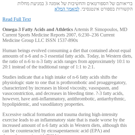
בריאותם של הספורטאים והחשיבות של אומגה 3 במניעת מחלות
הקשורות בספורט אינטנסיבי.
למאמר המלא
Read Full Text
Omega-3 Fatty Acids and Athletics
Artemis P. Simopoulos, MD
Current Sports Medicine Reports 2007, 6:230–236 Current
Medicine Group LLC ISSN 1537-890x
Human beings evolved consuming a diet that contained about equal
amounts of n-6 and n-3 essential fatty acids. Today, in Western diets,
the ratio of n-6 to n-3 fatty acids ranges from approximately 10:1 to
20:1 instead of the traditional range of 1:1 to 2:1.
Studies indicate that a high intake of n-6 fatty acids shifts the
physiologic state to one that is prothrombotic and proaggregatory,
characterized by increases in blood viscosity, vasospasm, and
vasoconstriction, and decreases in bleeding time. ?-3 fatty acids,
however, have anti-inflammatory, antithrombotic, antiarrhythmic,
hypolipidemic, and vasodilatory properties.
Excessive radical formation and trauma during high-intensity
exercise leads to an inflammatory state that is made worse by the
increased amount of n-6 fatty acids in Western diets, although this
can be counteracted by eicosapentaenoic acid (EPA) and