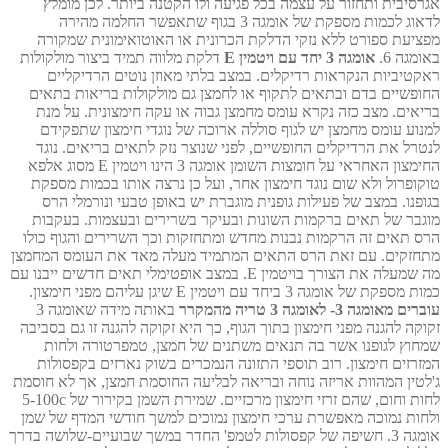
אגרסיבית ותחזור על עצמה בכל פגיעה ולו הקטנה ביותר. לכן מומלץ
לדאוג לכמות מספקת של אומגה 3 בגוף שתאפשר החלמה מהירה
מפציעת ספורט ללא נזקי הדלקת הכרונית או האוטואימונית שמקורה
באומגה 6.
אומגה 3 יחד עם ויטמין E
דלקת מלווה תמיד ביצור מולקולות
ראקטיביות הנקראות רדיקלים. במצב בלתי מאוזן נוטים הרדיקליים
החופשיים בדם ובתאים לתקוף או לחמצן גם מולקולות בריאות בתאים
בריאים. מצב כזה נקרא עומס מחמצן גבוה או עקה חימצונית. על מנת
למנוע עומס מחמצן יש לגוף סוללה ארוכה של נוגדי חימצון שתפקידם
לנטרל את הרדיקלים החופשיים, לפני שנוצר נזק לתאים בריאים. נוגד
החימצון האחראי על חומצות השומן אומגה 3 הינו ויטמין E מסוג אלפא
טוקופרול ולא שום נוגד חימצון אחר, ועל כן נרצה אותו בכמות מספקת
בגופנו. במצב של פעילות גופנית מוגברת יש באופן טבעי ונורמלי הרס
מוגבר של תאים ברקמות השונות ובעיקר בשרירים ובעצמות. בעקבות
הרס תאים זה הרקמות נבנות מחדש ומתחזקות וכך השרירים והגוף כולו
מתחזקים. עם זאת הרס התאים המתמיד מעלה מאד את העומס המחמצן
מה שמעלה את הצורך בויטמין E. במצב אופטימלי תאים חדשים ייבנו עם
כמות מספקת של אומגה 3 ביחד עם ויטמין E שיגן עליהם מפני חימצון.
עוברים מאומגה 3- לאומגה 3 טריה מהמקרר
באותה מידה שאומגה 3
זקוקה להגנה מפני חימצון בתוך הגוף, כך היא זקוקה להגנה זו גם בסביבה
שמחוץ לגופנו אשר בה תנאים משתנים של חמצן, טמפרטורה ולחות
המזרזים חימצון. רוב תוספי התזונה הנמכרים בשוק נארזים בקפסולות
ג'לטין המהוות אריזה נוחה ובריאה לבליעה החוסמת חמצן, אך לא חוסמת
לחות וחום, שהם זרזי חימצון מרכזיים. שמירת השמן בקירור של 5-100c
ולחות נמוכה מאפשרת ערכי חימצון נמוכים למשך חודשי המדף של שמן
אומגה 3. חשיפה של קפסולות לטמפ' החדר במשך שבועיים-שלושה בדרך