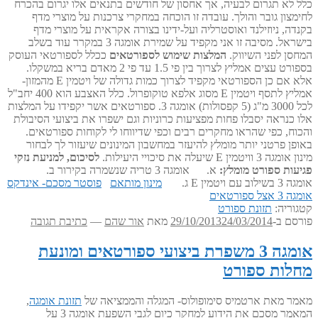
כלל לא תגרום לבעיה, אך אחסון של חודשים בתנאים אלו יגרום בהכרח
לחימצון גובר והולך. עובדה זו הוכחה במחקרי צרכנות על מוצרי מדף
בקנדה, ניוזילנד ואוסטרליה ועל-ידינו בצורה אקראית על מוצרי מדף
בישראל. מסיבה זו אני מקפיד על שמירת אומגה 3 במקרר עוד בשלב
המחסן לפני השיווק.
המלצות שימוש לספורטאים
ככלל לספורטאי העוסק
בספורט עצים אמליץ לצרוך בין פי 1.5 עד פי 2 מאדם בריא במשקלו.
אלא אם כן הספורטאי מקפיד לצרוך כמות גדולה של ויטמין E מהמזון-
אמליץ לתסף ויטמין E מסוג אלפא טוקופרול. כלל האצבע הוא 400 יחב"ל
לכל 3000 מ"ג (5 קפסולות) אומגה 3. ספורטאים אשר יקפידו על המלצות
אלו כנראה יסבלו פחות מפציעות כרוניות וגם ישפרו את ביצועי הסיבולת
והכוח, כפי שהראו מחקרים רבים וכפי שדיווחו לי לקוחות ספורטאים.
באופן פרטני יותר מומלץ להיעזר במחשבון המינונים שיעזור לך לבחור
מינון אומגה 3 וויטמין E שיעלה את סיכויי היעילות.
לסיכום, למניעת נזקי
פגיעות ספורט מומלץ:
א. אומגה 3 טריה שנשמרה בקירור ב.
אומגה 3 בשילוב עם ויטמין E ג.
מינון מותאם
פוסטר מסכם- אינדקס
אומגה 3 אצל ספורטאים
קטגוריה:
תזונת ספורט
פורסם ב-
24/03/2014
29/10/2013
מאת
אור שהם
—
כתיבת תגובה
אומגה 3 משפרת ביצועי ספורטאים ומונעת
מחלות ספורט
מאמר מאת ארטמיס סימופולוס- המגלה והממציאה של
תזונת אומגה
,
המאמר מסכם את הידוע למחקר כיום לגבי השפעת אומגה 3 על