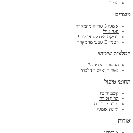
הבלוג
מוצרים
אומגה 3 טרייה מהמקרר
קטו-אויל
בדיקת אינדקס אומגה 3
ויטמין E טבעי מהמקרר
המלצות שימוש
מחשבוני אומגה 3
כשרות ואישור הלכתי
תחומי טיפול
קשב וריכוז
הריון ולידה
תזונה קטוגנית
תזונת אומגה
אודות
אודותינו