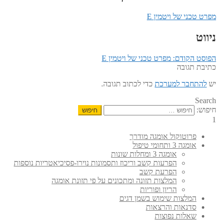
מפרט טכני של ויטמין E
ניווט
הפוסט הקודם:
מפרט טכני של ויטמין E
כתיבת תגובה
יש
להתחבר למערכת
כדי לכתוב תגובה.
Search
חיפוש:
1
פרוטוקול אומגה מודרך
אומגה 3 ותחומי טיפול
אומגה 3 ומחלות שונות
הפרעות קשב וריכוז ותסמונות נוירו-פסיכיאטריות נוספות
הפרעת קשב
המלצות תזונה ומתכונים על פי תזונת אומגה
הריון ופוריות
המלצות שימוש בשמן דגים
סדנאות והרצאות
שאלות נפוצות