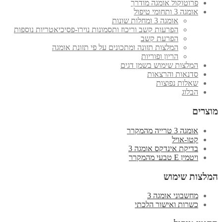
פרוטוקול אומגה מודרך
אומגה 3 ותחומי טיפול
אומגה 3 ומחלות שונות
הפרעות קשב וריכוז ותסמונות נוירו-פסיכיאטריות נוספות
הפרעת קשב
המלצות תזונה ומתכונים על פי תזונת אומגה
הריון ופוריות
המלצות שימוש בשמן דגים
סדנאות והרצאות
שאלות נפוצות
הבלוג
מוצרים
אומגה 3 טרייה מהמקרר
קטו-אויל
בדיקת אינדקס אומגה 3
ויטמין E טבעי מהמקרר
המלצות שימוש
מחשבוני אומגה 3
כשרות ואישור הלכתי