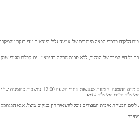
גה 3 גליל וויטמין E גליל מסופקים בקירור לבית הלקוח ברכבי הפצה מיוחדים של אומגה גליל היו
 כל חיי המדף של המוצר, ללא סכנת חריגה בחימצון.
עם קבלת מוצרי שמן דגים וויטמין E – יש להכניסם 
בימים א-ה בטווח השעות 8:00-15:00. זמן הגעת המשל
 לשם הבטחת איכות המוצרים נוכל להשאיר רק במקום מוצל
. אנא הבנתכם כ
סירה.