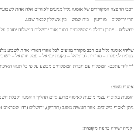
רכבי ההפצה המקוררים של אומגה גליל מגיעים לאזורים אלה
אחת לשבועיי
הרי ירושלים –
מודיעין –
בית שמש –
בין אשקלון לבאר שבע.
ירושלים
– ייתכן ובחלק מהמשלוחים בתוך אזור ירושלים המשלוח יסופק על יד
שליחי אומגה גליל עם רכב מקורר מגיעים לכל אזורי הארץ אחת לשבוע מלב
צפונית למעלות – מזרחית לכרמיאל – בקעת יבניאל – עמק יזרעאל – יישובי
** לידיעתכם- המשלוח עם חברת המשלוחים מבוצע על פי כל תנאי האיכות של אומגה גליל, אך אינו
איסוף עצמי:
הזמנות באיסוף עצמי מוכנות לאיסוף מרגע סיום תהליך ההזמנה וקבלת חשב
ניתן לאסוף בישובים: אזור תעשיה משגב (תרדיון), ירושלים (רח' שטראוס 34 חנות טוב הטבע), קיבוץ מזרע, קצרין.
קנייה ישירה בחנות מקומית: