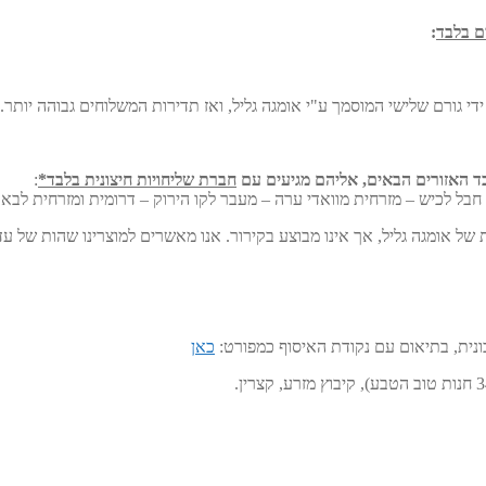
ם בלבד
:
י גורם שלישי המוסמך ע"י אומגה גליל, ואז תדירות המשלוחים גבוהה יותר.
ד האזורים הבאים, אליהם מגיעים עם
חברת שליחויות חיצונית בלבד*
:
 חבל לכיש – מזרחית מוואדי ערה – מעבר לקו הירוק – דרומית ומזרחית לבא
 מבוצע בקירור. אנו מאשרים למוצרינו שהות של עד 3 שבועות מחוץ למקרר ללא סכנת חריגה בחימצון
ונית, בתיאום עם נקודת האיסוף כמפורט:
כאן