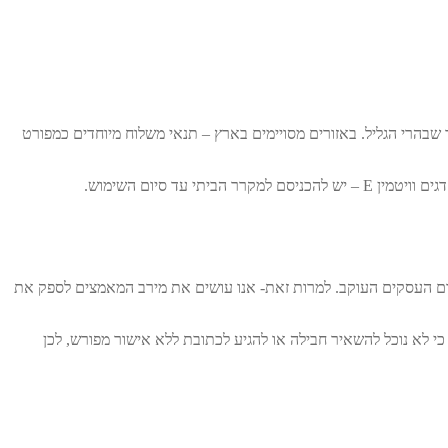
צאים מדי בוקר מהמקרר שבהרי הגליל. באזורים מסויימים בארץ – תנאי משלוח מיוחדים כמפורט
למקרר הביתי עד סיום השימוש.
וח – עד 7 ימי עסקים מיום ההזמנה. הזמנות שנעשות אחרי השעה 12:00 נחשבות כהזמנות של יום העסקים העוקב. למרות זאת- אנו עושים את מירב המאמצים לספק את
י לא נוכל להשאיר חבילה או להגיע לכתובת ללא אישור מפורש, לכן