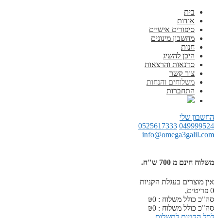
בית
אודות
סיפורים אישיים
מחשבון מינונים
חנות
היכן להשיג
סדנאות והרצאות
צור קשר
משלוחים והנחות
התחברות
החשבון שלי
0525617333
049999524
info@omega3galil.com
משלוח חינם מ 700 ש"ח.
אין מוצרים בעגלת הקניות
0
פריטים,
סה"כ כולל משלוח :
0
₪
סה"כ כולל משלוח :
0
₪
לסל הקניות
לתשלום