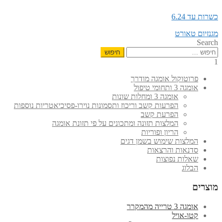
כשרות עד 6.24
הפוסט
ניווט
מגנזיום טאורט
הקודם:
Search
חיפוש:
1
פרוטוקול אומגה מודרך
אומגה 3 ותחומי טיפול
אומגה 3 ומחלות שונות
הפרעות קשב וריכוז ותסמונות נוירו-פסיכיאטריות נוספות
הפרעת קשב
המלצות תזונה ומתכונים על פי תזונת אומגה
הריון ופוריות
המלצות שימוש בשמן דגים
סדנאות והרצאות
שאלות נפוצות
הבלוג
מוצרים
אומגה 3 טרייה מהמקרר
קטו-אויל