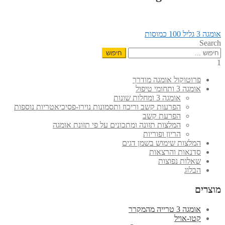
הפוסט
ניווט
אומגה 3 גליל 100 כמוסות
הקודם:
Search
חיפוש:
1
פרוטוקול אומגה מודרך
אומגה 3 ותחומי טיפול
אומגה 3 ומחלות שונות
הפרעות קשב וריכוז ותסמונות נוירו-פסיכיאטריות נוספות
הפרעת קשב
המלצות תזונה ומתכונים על פי תזונת אומגה
הריון ופוריות
המלצות שימוש בשמן דגים
סדנאות והרצאות
שאלות נפוצות
הבלוג
מוצרים
אומגה 3 טרייה מהמקרר
קטו-אויל