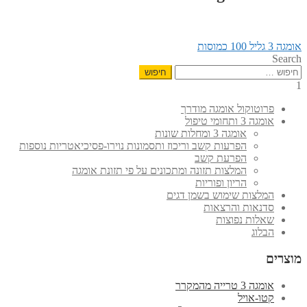
הפוסט
ניווט
אומגה 3 גליל 100 כמוסות
הקודם:
Search
חיפוש:
1
פרוטוקול אומגה מודרך
אומגה 3 ותחומי טיפול
אומגה 3 ומחלות שונות
הפרעות קשב וריכוז ותסמונות נוירו-פסיכיאטריות נוספות
הפרעת קשב
המלצות תזונה ומתכונים על פי תזונת אומגה
הריון ופוריות
המלצות שימוש בשמן דגים
סדנאות והרצאות
שאלות נפוצות
הבלוג
מוצרים
אומגה 3 טרייה מהמקרר
קטו-אויל