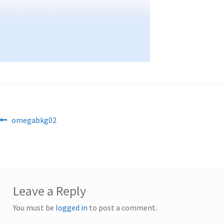
Post
Previous
omegabkg02
post:
navigation
Leave a Reply
You must be
logged in
to post a comment.