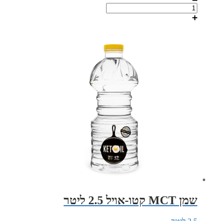
של
מארז
היכרות-
2
צנצנות
אומגה
50
כמוסות
+
מגנזיום
טאורט
שמן MCT קטו-אויל 2.5 ליטר