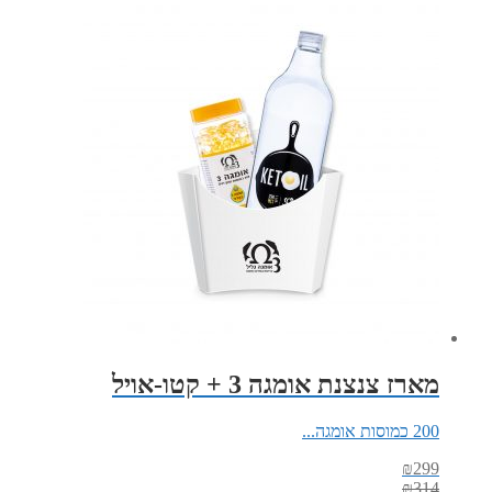
טופינג
חמאת
בוטנים
-
300
ג'
מארז צנצנת אומגה 3 + קטו-אויל
200 כמוסות אומגה...
₪
299
₪
314