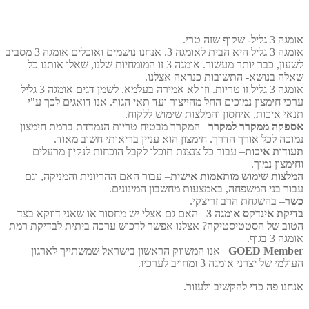
3 גליל- שקוף שזה טרי.
אומגה 3 גליל היא הבית לאומגה 3. אנחנו נושמים ואוכלים אומגה 3 מסביב
לשעון, כבר יותר מעשור. אומגה 3 זו המומחיות שלנו, שאלו אותנו כל
לה בנושא- התשובות כנראה אצלנו.
אומגה 3 גליל זו טריות. וזו לא אמירה בעלמא. לשמן דגים אומגה 3 גליל
כי חימצון נמוכים החל מהייצור ועד תאי הגוף. אנו דואגים לכך ע"י
אי איכות, איחסון והמלצות שימוש ללקוח.
ספקה ממקרר למקרר
– המקרר מבטיח טריות הנמדדת ברמת חימצון
וכה לכל אורך הדרך. חימצון הוא עניין בריאותי חשוב מאוד.
ודות איכות
– עבור כל צנצנת תוכלו לקבל הוכחות לנקיון מרעלים
ימצון נמוך.
לצות שימוש מותאמות אישית
– עבור האם ההריונית והמניקה, וגם
ור בני המשפחה, באמצעות מחשבון המינונים.
שר
– בהשגחת הרב זריצקי.
יקת אינדקס אומגה 3
– האם גם אצלי יש מחסור או שאני דווקא בצד
וב של הסטטיסטיקה? אצלנו אפשר לרכוש ערכה ביתית לבדיקת רמת
גה 3 בגוף.
GOED Membe
– אנו המשווק הראשון בישראל שמשתייך לארגון
למי של יצרני אומגה 3 ומחויב לערכיו.
חנו פה כדי להקשיב ולעזור.