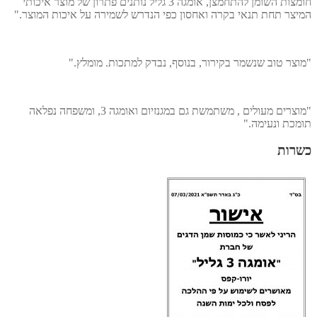
חומצות השומן להתחמצן, אומגה 3 גליל נותנים פתרון של מוצר איכותי
יצר תחת תנאי בקרה ואחסון כפי הנדרש לשמירה על איכות המוצר."
וצר טוב שנשמר בקירור, בנוסף, נבדק למתכות. מומלץ."
"מוצרים מעולים , משתמשת גם במגנזיום ואומגה 3, ומשפחה נפלאה
מכת ונעימה."
שרות