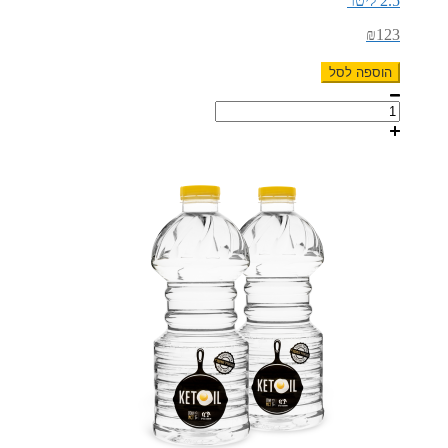
2.5 ליטר
₪
123
הוספה לסל
כמות
של
שמן
MCT
קטו-אויל
2.5
ליטר