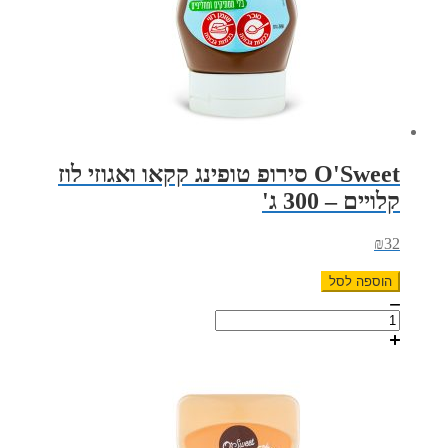
O'Sweet סירופ טופינג קקאו ואגוזי לוז
קלויים – 300 ג'
₪
32
הוספה לסל
כמות
של
O'Sweet
סירופ
טופינג
קקאו
ואגוזי
לוז
קלויים