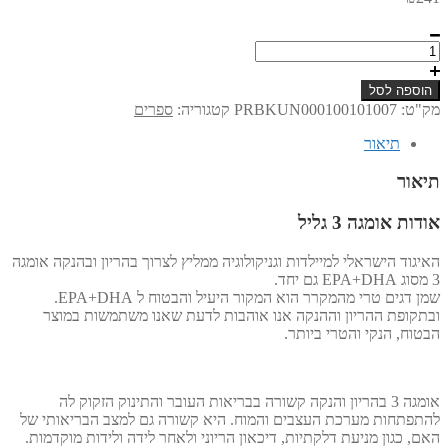
ות
ל
ילת
דה
הוספה לסל
נקה
ק"ט:
PRBKUN000100101007
קטגוריה:
ספרים
תיאור
יאור
דות אומגה 3 גליל
יגוד הישראלי למיילדות וגניקולוגיה ממליץ לצרוך בהריון ובהנקה אומגה
ן דגים טרי מהמקרר הוא המקור היעיל והבטוח ל EPA+DHA.
תקופת ההריון וההנקה אנו אוהבות לדעת שאנו משתמשות במוצר
טוח, הנקי והטרי ביותר.
אומגה 3 בהריון והנקה קשורה בבריאות העובר והתינוק הזקוק לה
תפתחות מערכת העצבים והמוח. היא קשורה גם למצב הבריאותי של
ם, כגון מניעת דלקתיות, דיכאון הריוני ולאחר לידה ולידות מוקדמות.