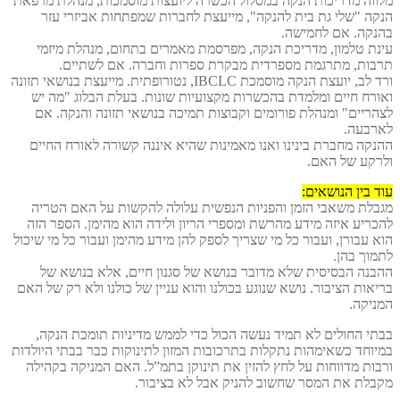
ווה מדריכות הנקה במסלול הכשרה ליועצות מוסמכות, מנהלת מרפאת
קה "שלי גת בית להנקה", מייעצת לחברות שמפתחות אביזרי עזר
נקה. אם לחמישה.
נת טלמון, מדריכת הנקה, מפרסמת מאמרים בתחום, מנהלת מיזמי
בות, מתרגמת מספרדית מבקרת ספרות וחברה. אם לשתיים.
ורד לב, יועצת הנקה מוסמכת IBCLC, נטורופתית. מייעצת בנושאי תזונה
ורח חיים ומלמדת בהכשרות מקצועיות שונות. בעלת הבלוג "מה יש
הריים" ומנהלת פורומים וקבוצות תמיכה בנושאי תזונה והנקה. אם
רבעה.
נקה מחברת בינינו ואנו מאמינות שהיא איננה קשורה לאורח החיים
רקע של האם.
ד בין הנושאים:
בלת משאבי הזמן והפניות הנפשית עלולה להקשות על האם הטריה
כריע איזה מידע מהרשת ומספרי הריון ולידה הוא מהימן. הספר הזה
א עבורן, ועבור כל מי שצריך לספק להן מידע מהימן ועבור כל מי שיכול
מוך בהן.
בנה הבסיסית שלא מדובר בנושא של סגנון חיים, אלא בנושא של
יאות הציבור. נושא שנוגע בכולנו והוא עניין של כולנו ולא רק של האם
ניקה.
תי החולים לא תמיד נעשה הכול כדי לממש מדיניות תומכת הנקה,
יוחד כשאימהות נתקלות בתרכובות המזון לתינוקות כבר בבתי היולדות
בות מדווחות על לחץ להזין את תינוקן בתמ”ל. האם המניקה בקהילה
בלת את המסר שחשוב להניק אבל לא בציבור.