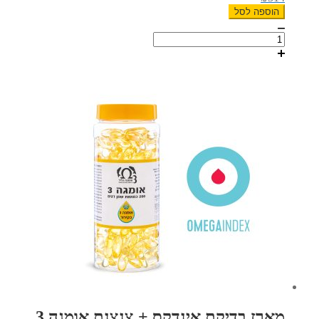
הוספה לסל
כמות
של
מארז
צנצנת
אומגה
3
+
קטו-אויל
מארז בדיקת אינדקס + צנצנת אומגה 3