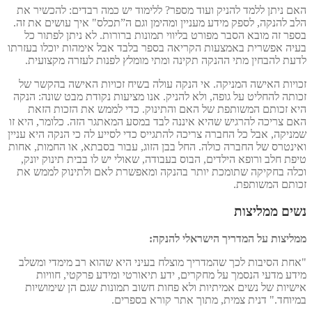
ם ניתן ללמד להניק ועוד מספר? ללימוד יש כמה רבדים: להכשיר את
ב להנקה, לספק מידע מעניין ומהימן וגם ה”תכלס" איך עושים את זה.
פר זה מובא הסבר מפורט בליווי תמונות ברורות. לא ניתן לפתור כל
יה אפשרית באמצעות הקריאה בספר בלבד אבל אימהות יוכלו בעזרתו
עת להבחין מתי ההנקה תקינה ומתי מומלץ לפנות לעזרה מקצועית.
ויות האישה המניקה. אי הנקה עולה בשיח זכויות האישה בהקשר של
ותה להחליט על גופה, ולא להניק. אנו מציעות נקודת מבט שונה: הנקה
א זכותם המשותפת של האם והתינוק. כדי לממש את הזכות הזאת
ם צריכה להרגיש שהיא איננה לבד במסע המאתגר הזה. כלומר, היא זו
ניקה, אבל כל החברה צריכה להתגייס כדי לסייע לה כי הנקה היא עניין
ינטרס של החברה כולה. החל בבן הזוג, עבור בסבתא, או החמות, אחות
פת חלב ורופא הילדים, הבוס בעבודה, שאולי יש לו בבית תינוק יונק,
לה בחקיקה שתומכת יותר בהנקה ומאפשרת לאם ולתינוק לממש את
ותם המשותפת.
שים ממליצות
ליצות על המדריך הישראלי להנקה:
חת הסיבות לכך שהמדריך מוצלח בעיני היא שהוא רב מימדי ומשלב
דע מדעי הנסמך על מחקרים, ידע תיאורטי ומידע פרקטי, חוויות
שיות של נשים אמיתיות ולא פחות חשוב תמונות שגם הן שימושיות
יוחד." דנית צמית, מתוך אתר קורא בספרים.