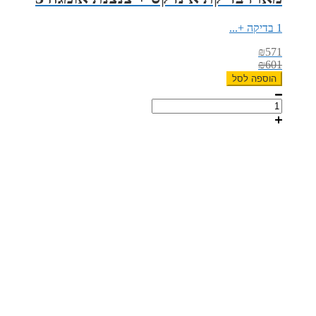
1 בדיקה +...
₪
571
₪
601
הוספה לסל
כמות
של
מארז
בדיקת
אינדקס
+
צנצנת
אומגה
3