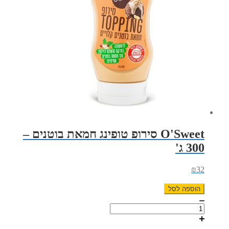
-
300
ג'
O'Sweet סירופ טופינג חמאת בוטנים –
300 ג'
₪
32
הוספה לסל
כמות
של
O'Sweet
סירופ