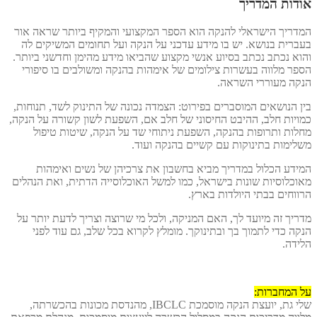
ודות המדריך
דריך הישראלי להנקה הוא הספר המקצועי והמקיף ביותר שראה אור
ברית בנושא. יש בו מידע עדכני על הנקה ועל תחומים המשיקים לה
וא נכתב נכתב בסיוע אנשי מקצוע שהביאו מידע מהימן וחדשני ביותר.
פר מלווה בעשרות צילומים של אימהות בהנקה ומשולבים בו סיפורי
קה מעוררי השראה.
ן הנושאים המוסברים בפירוט: הצמדה נכונה של התינוק לשד, תנוחות,
ויות חלב, ההיבט החיסוני של חלב אם, השפעת לשון קשורה על הנקה,
לות ותרופות בהנקה, השפעת ניתוחי שד על הנקה, שיטות טיפול
לימות בתינוקות עם קשיים בהנקה ועוד.
ידע הכלול במדריך מביא בחשבון את צרכיהן של נשים ואימהות
וכלוסיות שונות בישראל, כמו למשל האוכלוסייה הדתית, ואת הנהלים
ווחים בבתי היולדות בארץ.
ריך זה מיועד לך, האם המניקה, ולכל מי שרוצה וצריך לדעת יותר על
קה כדי לתמוך בך ובתינוקך. מומלץ לקרוא בכל שלב, גם עוד לפני
ידה.
 המחברות:
שלי גת, יועצת הנקה מוסמכת IBCLC, מהנדסת מכונות בהכשרתה,