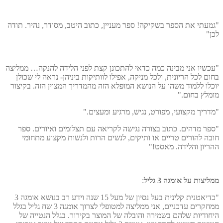
מעתי את הספר בשקיקה! ספר מעניין, כתוב היטב, מסודר, נהיר. תודה
ן"
כשיו אני מבינה כמה כדאי להתכונן קצת לפני הלידה להנקה… ממליצה
ום לכל הריונית, ולכל מניקה, אפילו לוותיקות ביניהן- נראה לי שכולן
כלו ללמוד משהו על הנושא המופלא הזה מהמדריך המצוין הזה. בקיצור
מלץ בחום."
דריך מקצועי, מפורט, נגיש, מרגיע ומעצים."
פר מדהים. כתוב בצורה נגישה לקריאה עם תצלומים ואיורים. ספר
בה להורים טריים או ותיקים, לנשים הרות ולנשות מקצוע מתחומי
ריון והלידה. מאסט!"
ליצות על אומגה 3 גליל
:
"כדיאטנית קלינית בעל נסיון של מעל 15 שנה וידע רב בנושא אומגה 3
ממחקרים עדכניים, אני ממליצה למטופלי לצרוך אומגה 3 שח גליל בגלל
חודיות שלהם בשמירה והובלה של המוצר בקירור. בגלל הנטייה של