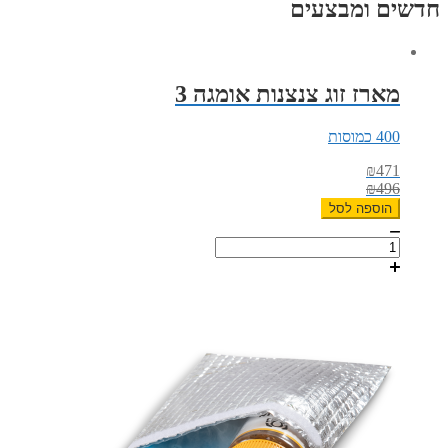
דשים ומבצעים
מארז זוג צנצנות אומגה 3
400 כמוסות
₪
471
₪
496
הוספה לסל
כמות
של
מארז
זוג
צנצנות
אומגה
3