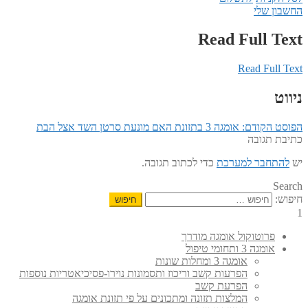
החשבון שלי
Read Full Text
Read Full Text
ניווט
הפוסט הקודם:
אומגה 3 בתזונת האם מונעת סרטן השד אצל הבת
כתיבת תגובה
יש
להתחבר למערכת
כדי לכתוב תגובה.
Search
חיפוש:
1
פרוטוקול אומגה מודרך
אומגה 3 ותחומי טיפול
אומגה 3 ומחלות שונות
הפרעות קשב וריכוז ותסמונות נוירו-פסיכיאטריות נוספות
הפרעת קשב
המלצות תזונה ומתכונים על פי תזונת אומגה