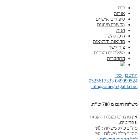
בית
אודות
סיפורים אישיים
מחשבון מינונים
חנות
היכן להשיג
סדנאות והרצאות
צור קשר
משלוחים והנחות
התחברות
החשבון שלי
0525617333
049999524
info@omega3galil.com
משלוח חינם מ 700 ש"ח.
אין מוצרים בעגלת הקניות
0
פריטים,
סה"כ כולל משלוח :
0
₪
סה"כ כולל משלוח :
0
₪
לסל הקניות
לתשלום