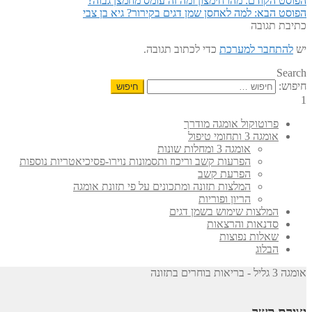
הפוסט הקודם:
מהו חימצון ומה זה עומס מחמצן גבוה?
הפוסט הבא:
למה לאחסן שמן דגים בקירור? גיא בן צבי
כתיבת תגובה
יש
להתחבר למערכת
כדי לכתוב תגובה.
Search
חיפוש:
1
פרוטוקול אומגה מודרך
אומגה 3 ותחומי טיפול
אומגה 3 ומחלות שונות
הפרעות קשב וריכוז ותסמונות נוירו-פסיכיאטריות נוספות
הפרעת קשב
המלצות תזונה ומתכונים על פי תזונת אומגה
הריון ופוריות
המלצות שימוש בשמן דגים
סדנאות והרצאות
שאלות נפוצות
הבלוג
אומגה 3 גליל - בריאות בוחרים בתזונה