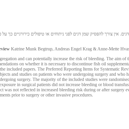
ים. אין צורך להפסיק שמן דגים לפני ניתוחים או טיפולים כירורגיים כך ע
review
Katrine Munk Begtrup, Andreas Engel Krag & Anne-Mette Hva
gregation and can potentially increase the risk of bleeding. The aim of t
dations on whether it is necessary to discontinue fish oil supplementa
 the included papers. The Preferred Reporting Items for Systematic 
jects and studies on patients who were undergoing surgery and who had 
dergoing surgery. The majority of the included studies were randomised co
exposure in surgical patients did not increase bleeding or blood transfus
ct was not reflected in increased bleeding risk during or after surgery e
ements prior to surgery or other invasive procedures.