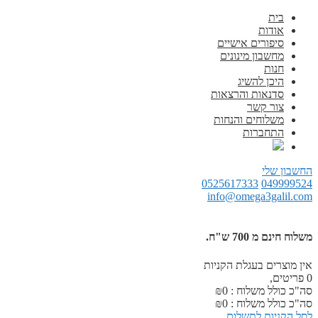
בית
אודות
סיפורים אישיים
מחשבון מינונים
חנות
היכן להשיג
סדנאות והרצאות
צור קשר
משלוחים והנחות
התחברות
החשבון שלי
0525617333
049999524
info@omega3galil.com
משלוח חינם מ 700 ש"ח.
אין מוצרים בעגלת הקניות
0
פריטים,
סה"כ כולל משלוח :
0
₪
סה"כ כולל משלוח :
0
₪
לסל הקניות
לתשלום