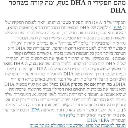
מהם תפקידי ה DHA בגוף, ומה קורה כשחסר
DHA
תפקידו של ה DHA הינו
תפקיד סטטי
במהותו, וזאת לעומת תפקידו של
ה
EPA
. מולקולה של DHA המוטמעת במבברנת התא (מעטפת התא),
יהא זה תא עצב, תא דם או תא שריר, תפקידה פשוט להיות שם ולאפשר
תקשורת טובה בין פנים התא לסביבה המימית מחוץ לתא. תכונה זו
נקראית "פרמביליות" כלומר "מעבירות" – או במילים אחרות היכולת
לאפשר לחומרים לנוע מהתא החוצה וההפך. המעבירות של DHA היא
הטובה ביותר מבין כל חומצות השומן בזכות 6 קשרים כפולים וקשר
אומגה 3. גם במיילין, שהוא החומר העוטף את האקסונים במוח, תפקידו
של ה DHA הינו סטטי במהותו. כלומר ברגע
שהתא נבנה, ה DHA נשאר
בו במשך שנים.
זמן מחצית החיים של מולקולת DHA בגוף הינו חודשים
ובמוח שנים. הדרך היחידה של DHA להתכלות בגוף היא על ידי הפרשת
חלב האם או על ידי פליטת זרע של הגבר (הזרע באדם בריא הינו רווי
DHA).
מה קורה אם אין מספיק DHA בגוף?
אם אין לגוף מספיק DHA
הוא מיצר את ממברנות התאים ואת המיילין במוח מחומצה ארכידונית
שהיא אומגה 6. חומצה ארכידונית גורמת לשני נזקים: א. המעבירות שלה
נמוכה והיא מפריעה להורמונים / נוירוטרנסמיטורים / חומרי מזון לנוע אל
ומחוץ לתא. זאת מכוון שחסר בה קשר כפול אחד (חסר בה הקשר אומגה
3). ב. הנזק השני כאשר חומצה ארכידונית מחליפה
EPA
. תוכלו להבין עוד
את נזקי החומצה הארכידונית ב
לינק הזה
.
קטגוריה:
EPA ו DHA
הפוסט
ניווט
תגובה למאמרו של פרופ’ אדלשטיין ממרוולס באתר כמוני