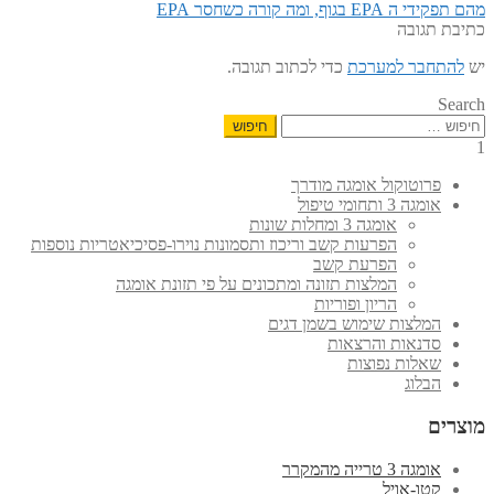
הפוסט
הקודם:
מהם תפקידי ה EPA בגוף, ומה קורה כשחסר EPA
הבא:
כתיבת תגובה
יש
להתחבר למערכת
כדי לכתוב תגובה.
Search
חיפוש:
1
פרוטוקול אומגה מודרך
אומגה 3 ותחומי טיפול
אומגה 3 ומחלות שונות
הפרעות קשב וריכוז ותסמונות נוירו-פסיכיאטריות נוספות
הפרעת קשב
המלצות תזונה ומתכונים על פי תזונת אומגה
הריון ופוריות
המלצות שימוש בשמן דגים
סדנאות והרצאות
שאלות נפוצות
הבלוג
מוצרים
אומגה 3 טרייה מהמקרר
קטו-אויל