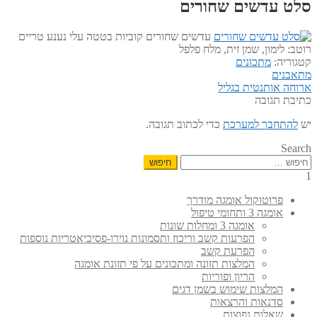
סלט עדשים שחורים
עדשים שחורים קוביות בטטה עלי נענע טריים
רוטב: לימון, שמן זית, מלח פלפל
קטגוריה:
מתכונים
הפוסט
ניווט
מתאבנים
הפוסט
הקודם:
ארוחה אותנטית בגליל
הבא:
כתיבת תגובה
יש
להתחבר למערכת
כדי לכתוב תגובה.
Search
חיפוש:
1
פרוטוקול אומגה מודרך
אומגה 3 ותחומי טיפול
אומגה 3 ומחלות שונות
הפרעות קשב וריכוז ותסמונות נוירו-פסיכיאטריות נוספות
הפרעת קשב
המלצות תזונה ומתכונים על פי תזונת אומגה
הריון ופוריות
המלצות שימוש בשמן דגים
סדנאות והרצאות
שאלות נפוצות