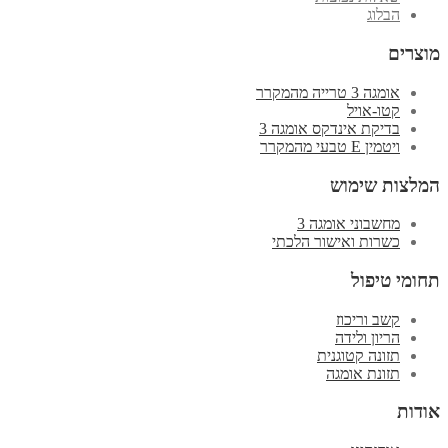
הבלוג
מוצרים
אומגה 3 טרייה מהמקרר
קטו-אויל
בדיקת אינדקס אומגה 3
ויטמין E טבעי מהמקרר
המלצות שימוש
מחשבוני אומגה 3
כשרות ואישור הלכתי
תחומי טיפול
קשב וריכוז
הריון ולידה
תזונה קטוגנית
תזונת אומגה
אודות