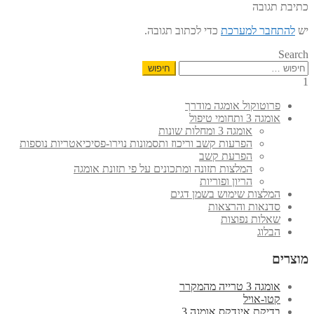
כתיבת תגובה
יש
להתחבר למערכת
כדי לכתוב תגובה.
Search
חיפוש:
1
פרוטוקול אומגה מודרך
אומגה 3 ותחומי טיפול
אומגה 3 ומחלות שונות
הפרעות קשב וריכוז ותסמונות נוירו-פסיכיאטריות נוספות
הפרעת קשב
המלצות תזונה ומתכונים על פי תזונת אומגה
הריון ופוריות
המלצות שימוש בשמן דגים
סדנאות והרצאות
שאלות נפוצות
הבלוג
מוצרים
אומגה 3 טרייה מהמקרר
קטו-אויל
בדיקת אינדקס אומגה 3