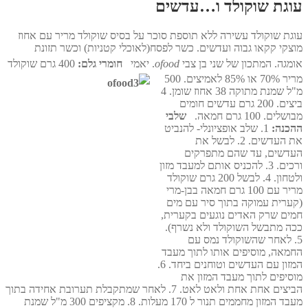
עוגת שוקולד ו…עדשים
עוגת שוקולד עשירה ללא תוספת סוכר על בסיס שוקולד מריר עם אחוז
מוצקי קקאו גבוה ועדשים. כשר לפסח(לאוכלי קטניות) וכשר תזונת
אומגה. המתכון של שני בן צבי
ofood
. יאמי
חומרי גלם:
400 גרם שוקולד
מריר 70% או 85% לאמיצים.
500
מ"ל שמנת מתוקה 38 אחוז שומן.
4
ביצים.
200 גרם עדשים חומים
מבושלים.
100 גרם חמאה.
שלבי
ההכנה:
1. שלב אופציונלי- להנביט
את העדשים.
2. לבשל את
העדשים, עד שהם מתפרקים
ורכים.
3. להכניס אותם למעבד מזון
ולטחון.
4. לבשל 200 גרם שוקולד
מריר עם 100 גרם חמאה בבן-מרי
(קערית עמוקה בתוך סיר עם מים
חמים שרק האדים נוגעים בקערית,
ככה מתבשל השוקולד ולא נשרף).
5. לאחר שהשוקולד נמס עם
החמאה, מוסיפים אותו לתוך מעבד
המזון עם העדשים וטוחנים ביחד.
6.
מוסיפים לתוך מעבד המזון את
הביצים אחת אחת ולאט לאט.
7. לאחר שמתקבלת תערובת אחידה בתוך
מעבד המזון מחממים תנור ל 170 מעלות.
8. מקציפים 300 מ"ל שמנת