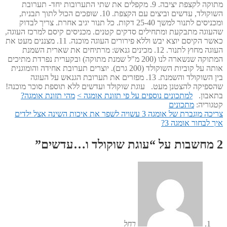
מתוקה לקצפת יציבה.
9. מקפלים את שתי התערובות יחד- תערובת
השוקולד, עדשים וביצים עם הקצפת.
10. שופכים הכול לתוך תבנית,
ומכניסים לתנור למשך 25-40 דקות. כל תנור יגיב אחרת. צריך לבדוק
שהעוגה מתבקעת ומתחילים סדקים קטנים. מכניסים קיסם למרכז העוגה,
כאשר הקיסם יוצא יבש וללא פירורים העוגה מוכנה.
11. מצננים מעט את
העוגה מחוץ לתנור.
12. מכינים גנאש: מרתיחים את שארית השמנת
המתוקה שנשארה לנו (200 מ"ל שמנת מתוקה) ובקערית נפרדת מתיכים
אותה על קוביות השוקולד (200 גרם). יוצרים תערובת אחידה והומוגנית
בין השוקולד והשמנת.
13. מפזרים את תערובת הגנאש על העוגה
שהספיקה להצטנן מעט.
עוגת שוקולד ועדשים ללא תוספת סוכר מוכנה!
בתאבון.
למתכונים נוספים על פי תזונת אומגה >
מהי תזונת אומגה?
קטגוריה:
מתכונים
הפוסט
ניווט
צריכה מוגברת של אומגה 3 עשויה לשפר את איכות השינה אצל ילדים
הפוסט
הקודם:
איך לבחור אומגה 3?
הבא:
2 מחשבות על “
עוגת שוקולד ו…עדשים
”
רחל