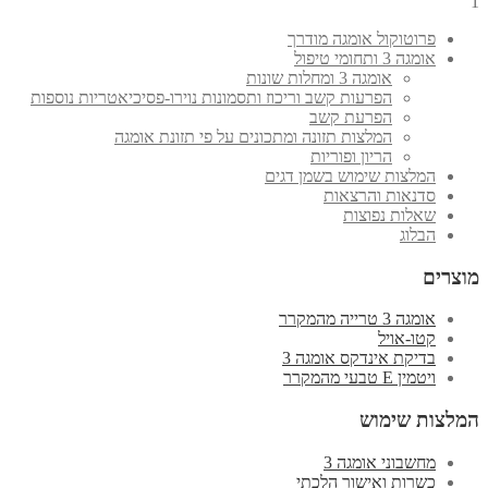
1
פרוטוקול אומגה מודרך
אומגה 3 ותחומי טיפול
אומגה 3 ומחלות שונות
הפרעות קשב וריכוז ותסמונות נוירו-פסיכיאטריות נוספות
הפרעת קשב
המלצות תזונה ומתכונים על פי תזונת אומגה
הריון ופוריות
המלצות שימוש בשמן דגים
סדנאות והרצאות
שאלות נפוצות
הבלוג
מוצרים
אומגה 3 טרייה מהמקרר
קטו-אויל
בדיקת אינדקס אומגה 3
ויטמין E טבעי מהמקרר
המלצות שימוש
מחשבוני אומגה 3
כשרות ואישור הלכתי