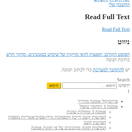
החשבון שלי
Read Full Text
Read Full Text
ניווט
הפוסט הקודם:
תופעות לוואי מזיקות של שימוש בסטטינים- מחקר חדש
כתיבת תגובה
יש
להתחבר למערכת
כדי לכתוב תגובה.
Search
חיפוש:
1
פרוטוקול אומגה מודרך
אומגה 3 ותחומי טיפול
אומגה 3 ומחלות שונות
הפרעות קשב וריכוז ותסמונות נוירו-פסיכיאטריות נוספות
הפרעת קשב
המלצות תזונה ומתכונים על פי תזונת אומגה