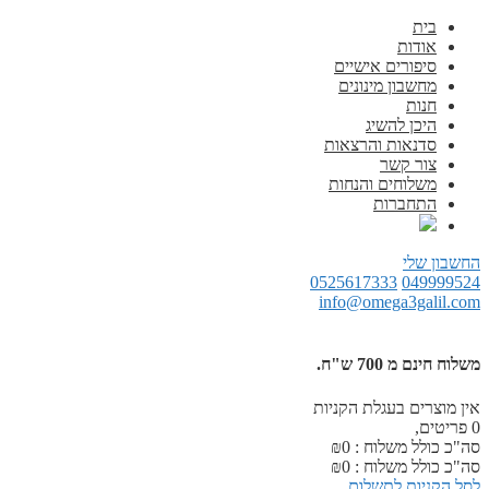
בית
אודות
סיפורים אישיים
מחשבון מינונים
חנות
היכן להשיג
סדנאות והרצאות
צור קשר
משלוחים והנחות
התחברות
החשבון שלי
0525617333
049999524
info@omega3galil.com
משלוח חינם מ 700 ש"ח.
אין מוצרים בעגלת הקניות
0
פריטים,
סה"כ כולל משלוח :
0
₪
סה"כ כולל משלוח :
0
₪
לסל הקניות
לתשלום