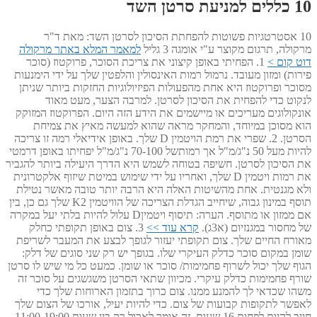
10 כללים למניעת סרטן השד
10 אסטרטגיות פשוטות להפחתת הסיכון לסרטן השד: מאת ד"ר
מרקולה, תרגום מקוצר ע"י אומגה 3 גליל
למאמר המלא באתר מרקולה
דוט קום >
1. הפחיתי באופן קיצוני את צריכת הסוכר, פרוקטוז (סוכר
פירות) ומזון מעובד. נרמול רמות האינסולין והלפטין שלך על ידי הימנעות
מסוכר ופרוקטוז היא אחת מהפעולות הפיזיולוגיות החזקות ביותר שניתן
לנקוט כדי להפחית את הסיכון לסרטן. למרבה הצער, מעט מאוד
אונקולוגים מעריכים או מיישמים את הידע הזה היום. הפרוקטוז המזוקק
הוא מסוכן במיוחד, והמחקר מראה שהוא למעשה מאיץ את צמיחת
הסרטן. 2. שפרי את רמת הויטמין D שלך. באופן אידיאלי רמה זו צריכה
להיות מעל 50 נ"ג/מ"ל אך רמותשל 70-100 נ"ג/מ"ל יפחיתו באופן דרמטי
את הסיכון לסרטן. חשיפה בטוחה לשמש היא הדרך היעילה ביותר להגביר
את רמות ויטמין D שלך, ואחריו על ידי שימוש במיטת שיזוף אלקטרונית
ולא מגנטית. אחת מהשיטות האלה היא הרבה יותר טובה מאשר נטילת
תוסף במינון גבוה, שיחייב הגדלת הצריכה של הוויטמין K2 שלך גם כן, בין
אם ממזון או מתוסף. הערה: תיסוף ויטמיןD עלול להיות בלתי יעל במקרה
של מחסור במגנזיום (א3ג).
קרא עוד >>
3. צום באופן תקופתי כחלק
מאורח החיים שלך. צום תקופתי יעזור לגופך לבצע את המעבר לשריפת
שומן במקום סוכר כדלק העיקרי שלו. בגופך יש רק שני סוגים של דלק:
הגוף שלך יכול לשרוף פחמימות/ סוכר או שומן. כמעט כל מי שיש לו סרטן
שורף פחמימות כדלק עיקרי. מכיוון שתאי הסרטן משגשגים על סוכר זה
משהו שכדאי לך להמנע ממנו. צום כרוך בתזמון הארוחות שלך כדי
לאפשר לתקופות קבועות של צום. כדי להיות יעיל, אורכו של הצום שלך
חייב להיות לפחות 16 שעות. זה אומר לאכול רק בין שעות 11:00-19:00