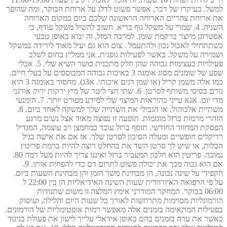
למשל. בעיקרו של דבר, אפשר פשוט לדלג על ארוחת הבוקר, ומה שהופך
את ארוחת צהריים הארוחה הראשונה שלכם ביום במקום הארוחה
השניה. 4. שמרי על משקל גוף בריא. חשוב להשיל משקל עודף, כי
אסטרוגן מיוצר ברקמת שומן. למרבה המזל, זה יבוא באופן טבעי
כשתתחילי לאכול נכון ולהתעמל . צום הוא גם יעיל מאוד לירידה במשקל
ושמירה על משקל. באשר לפעילות גופנית, אני ממליץ בחום לשלב
פעילויות בעצימות גבוהה שהן חלק מתכנית כושר השיא שלי. 5. אכלי
שפע של שומנים מסוג אומגה 3 באיכות גבוהה המבוססים על בעלי חיים,
כמו אלה משמן קריל (או שמן דגים איכותי. א3ג). מחסור באומגה 3 הוא
גורם בסיסי משותף לסרטן. 6. שתי חצי ליטר של מיץ ירקות ירוק אורגני
מדי יום. אנא עייני בהוראות המיצוי שלי למידע מפורט יותר. 7. הימנעי
משתיית אלכוהול, או הגבילי את השתייה שלך למשקה לאחד ביום. 8.
הזהרי מרמות ברזל מוגזמות. תופעה זו נפוצה מאוד אצל נשים מרגע
הפסקת המחזור החודשי. תוסף ברזל עובד כמחמצן רב עוצמה, המגדיל
רדיקלים חופשיים ומעלה הסיכון לסרטן שלך. אז אם את אישה בגיל
הבלות, או שיש לך סרטן השד את בהחלט רוצה להיות ברמת פריטין
נמוכה. פריטין הוא חלבון המעביר ברזל ואיננו צריך להיות מעל רמה 80.
אם הוא גבוה מכך את יכולה פשוט לתרום דם כדי להפחית אותו. 9.
הקפידי על שינה נכונה, הן מבחינת משך הזמן והן מבחינת השעות ביום.
על פי הרפואה האיורוודית שעות השינה האידיאליות הן בין 22:00 ל
06:00 בבוקר. המחקר המודרני אימץ המלצה זו משום שתנודות
הורמונליות מסוימות מתרחשות לאורך כל שעות היום והלילה, ועיסוק
בפעילות המתאימה בזמנים אלה מאפשר רמות אופטימליות של הורמונים.
כאשר את ערה בזמנים בהם באופן אידאלי עלייך לישון את פעולת בניגוד