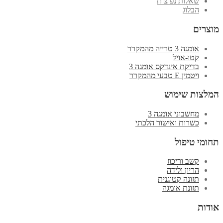
שאלות נפוצות
הבלוג
מוצרים
אומגה 3 טרייה מהמקרר
קטו-אויל
בדיקת אינדקס אומגה 3
ויטמין E טבעי מהמקרר
המלצות שימוש
מחשבוני אומגה 3
כשרות ואישור הלכתי
תחומי טיפול
קשב וריכוז
הריון ולידה
תזונה קטוגנית
תזונת אומגה
אודות