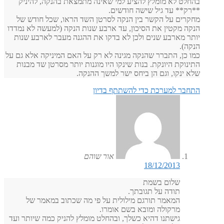
בהחלט לא מומלץ להציע למי שאינה מתמצאת בהנקה, להיניק
**רק** עד גיל שישה חודשים.
מחקרים על הקשר בין הנקה לסרטן השד הראו, שכל חודש של
הנקה מקטין את הסיכון, עד ארבע שנות הנקה (למעשה לא נמדדו
יותר מארבע שנים ולכן לא בדקו את ההגנה מעבר לארבע שנות
הנקה).
כמו כן, התברר שהנקה מגינה לא רק על האם המיניקה אלא גם על
התינוקת היונקת. בנות שינקו היו מוגנות יותר מסרטן שד מבנות
שלא ינקו, וגם הן ביחס ישר למשך ההנקה.
התחבר למערכת כדי להשתתף בדיון
אור שוהם
18/12/2013
שלום בשמת
תודה על תגובתך.
המאמר תורגם מילולית על פי מה שכתוב במאמר של
מרקולה ומובא בשם אומרו.
גישתנו דהיא כשלך, ובהחלט מומלץ להניק כמה שיותר ועד