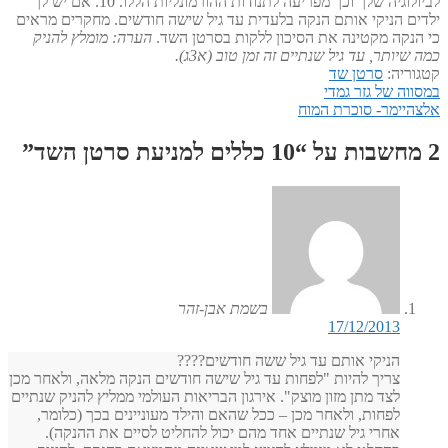
לביולוגיה שלך וכך מפריעה לתנודות ההורמונליות הללו. 10. אם יש לך
ילדים הניקי אותם הנקה בלעדית עד גיל שישה חודשים. מחקרים מראים
כי הנקה מקטינה את הסיכון ללקות בסרטן השד.
הערה: מומלץ להניק
כמה שיותר, עד גיל שנתיים זה זמן טוב (א3ג).
קטגוריה:
סרטן שד
הפוסט
ניווט
במסווה של גזר גמדי
הפוסט
הקודם:
אלצהיימר- סוכרת המוח
הבא:
2 מחשבות על “
10 כללים למניעת סרטן השד
”
בשמת אבן-זהר
17/12/2013
הניקי אותם עד גיל ששה חודשים????
צריך להיות "לפחות עד גיל שישה חודשים הנקה מלאה, ולאחר מכן
לצד מתן מזון מוצק". אירגון הבריאות העולמי ממליץ להניק שנתיים
לפחות, ולאחר מכן – ככל שהאם והילד מעוניינים בכך (כלומר,
אחרי גיל שנתיים אחד מהם יכול להחליט לסיים את ההנקה).