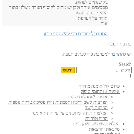
גיל שנתיים לפחות.
מסכימים איתך ולכן יש מקום להוסיף הערה משלנו בתוך
המאמר, וכך נעשה.
תודה על הערנות
אור
התחבר למערכת כדי להשתתף בדיון
כתיבת תגובה
יש
להתחבר למערכת
כדי לכתוב תגובה.
Search
חיפוש:
1
פרוטוקול אומגה מודרך
אומגה 3 ותחומי טיפול
אומגה 3 ומחלות שונות
הפרעות קשב וריכוז ותסמונות נוירו-פסיכיאטריות נוספות
הפרעת קשב
המלצות תזונה ומתכונים על פי תזונת אומגה
הריון ופוריות
המלצות שימוש בשמן דגים
סדנאות והרצאות