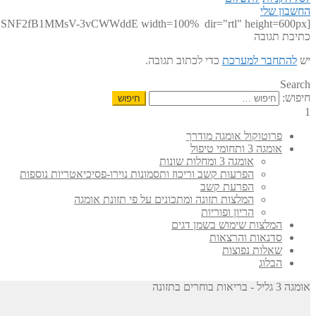
החשבון שלי
[zohoForms src=https://forms.zohopublic.com/omega3galil/form/3/formperma/LHWrKKsi-RD_Vz4Rd2nSZvCSNF2fB1MMsV-3vCWWddE width=100% dir="rtl" height=600px/]
כתיבת תגובה
יש
להתחבר למערכת
כדי לכתוב תגובה.
Search
חיפוש:
1
פרוטוקול אומגה מודרך
אומגה 3 ותחומי טיפול
אומגה 3 ומחלות שונות
הפרעות קשב וריכוז ותסמונות נוירו-פסיכיאטריות נוספות
הפרעת קשב
המלצות תזונה ומתכונים על פי תזונת אומגה
הריון ופוריות
המלצות שימוש בשמן דגים
סדנאות והרצאות
שאלות נפוצות
הבלוג
אומגה 3 גליל - בריאות בוחרים בתזונה