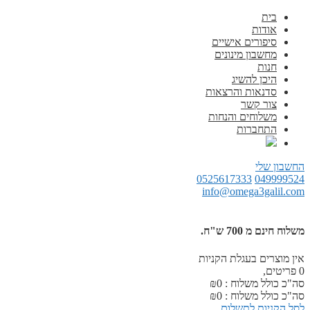
בית
אודות
סיפורים אישיים
מחשבון מינונים
חנות
היכן להשיג
סדנאות והרצאות
צור קשר
משלוחים והנחות
התחברות
החשבון שלי
0525617333
049999524
info@omega3galil.com
משלוח חינם מ 700 ש"ח.
אין מוצרים בעגלת הקניות
0
פריטים,
סה"כ כולל משלוח :
0
₪
סה"כ כולל משלוח :
0
₪
לסל הקניות
לתשלום