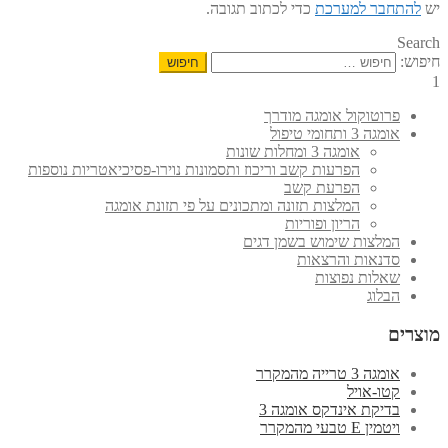
יש
להתחבר למערכת
כדי לכתוב תגובה.
Search
חיפוש:
1
פרוטוקול אומגה מודרך
אומגה 3 ותחומי טיפול
אומגה 3 ומחלות שונות
הפרעות קשב וריכוז ותסמונות נוירו-פסיכיאטריות נוספות
הפרעת קשב
המלצות תזונה ומתכונים על פי תזונת אומגה
הריון ופוריות
המלצות שימוש בשמן דגים
סדנאות והרצאות
שאלות נפוצות
הבלוג
מוצרים
אומגה 3 טרייה מהמקרר
קטו-אויל
בדיקת אינדקס אומגה 3
ויטמין E טבעי מהמקרר