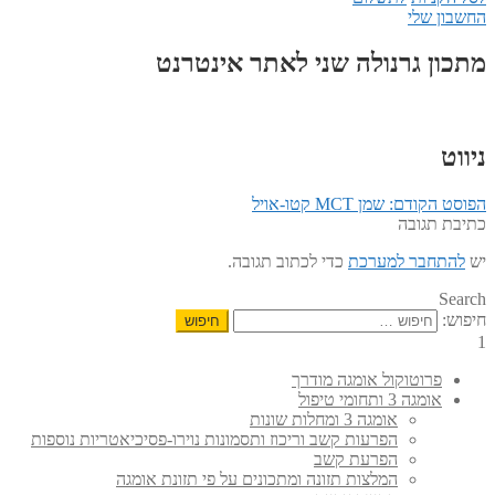
החשבון שלי
מתכון גרנולה שני לאתר אינטרנט
ניווט
הפוסט הקודם:
שמן MCT קטו-אויל
כתיבת תגובה
יש
להתחבר למערכת
כדי לכתוב תגובה.
Search
חיפוש:
1
פרוטוקול אומגה מודרך
אומגה 3 ותחומי טיפול
אומגה 3 ומחלות שונות
הפרעות קשב וריכוז ותסמונות נוירו-פסיכיאטריות נוספות
הפרעת קשב
המלצות תזונה ומתכונים על פי תזונת אומגה