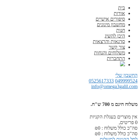
בית
אודות
סיפורים אישיים
מחשבון מינונים
חנות
היכן להשיג
סדנאות והרצאות
צור קשר
משלוחים והנחות
התחברות
החשבון שלי
0525617333
049999524
info@omega3galil.com
משלוח חינם מ 700 ש"ח.
אין מוצרים בעגלת הקניות
0
פריטים,
סה"כ כולל משלוח :
0
₪
סה"כ כולל משלוח :
0
₪
לסל הקניות
לתשלום