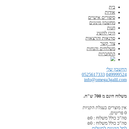
בית
אודות
סיפורים אישיים
מחשבון מינונים
חנות
היכן להשיג
סדנאות והרצאות
צור קשר
משלוחים והנחות
התחברות
החשבון שלי
0525617333
049999524
info@omega3galil.com
משלוח חינם מ 700 ש"ח.
אין מוצרים בעגלת הקניות
0
פריטים,
סה"כ כולל משלוח :
0
₪
סה"כ כולל משלוח :
0
₪
לסל הקניות
לתשלום