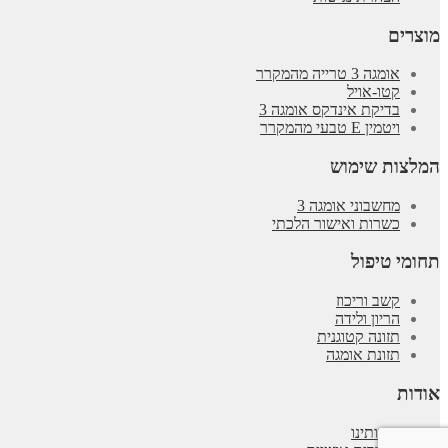
מוצרים
אומגה 3 טרייה מהמקרר
קטו-אויל
בדיקת אינדקס אומגה 3
ויטמין E טבעי מהמקרר
המלצות שימוש
מחשבוני אומגה 3
כשרות ואישור הלכתי
תחומי טיפול
קשב וריכוז
הריון ולידה
תזונה קטוגנית
תזונת אומגה
אודות
אודותינו