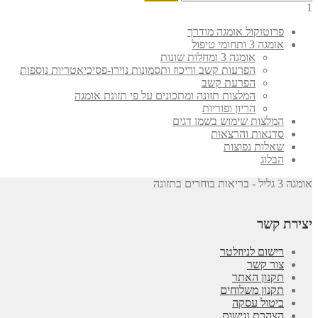
1
פרוטוקול אומגה מודרך
אומגה 3 ותחומי טיפול
אומגה 3 ומחלות שונות
הפרעות קשב וריכוז ותסמונות נוירו-פסיכיאטריות נוספות
הפרעת קשב
המלצות תזונה ומתכונים על פי תזונת אומגה
הריון ופוריות
המלצות שימוש בשמן דגים
סדנאות והרצאות
שאלות נפוצות
הבלוג
אומגה 3 גליל - בריאות בוחרים בתזונה
יצירת קשר
רישום לניוזלטר
צור קשר
תקנון האתר
תקנון משלוחים
ביטול עסקה
הצהרת נגישות