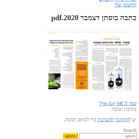
החשבון שלי
כתבה בוסתן דצמבר 2020.pdf
הפוסט
ניווט
שמן MCT קטו-אויל
הקודם:
כתיבת תגובה
יש
להתחבר למערכת
כדי לכתוב תגובה.
Search
חיפוש: