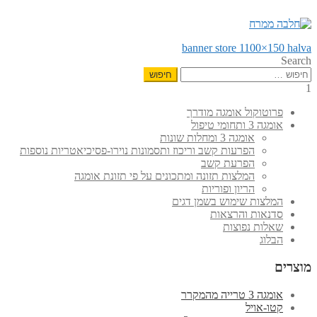
הפוסט
ניווט
banner store 1100×150 halva
הקודם:
Search
חיפוש:
1
פרוטוקול אומגה מודרך
אומגה 3 ותחומי טיפול
אומגה 3 ומחלות שונות
הפרעות קשב וריכוז ותסמונות נוירו-פסיכיאטריות נוספות
הפרעת קשב
המלצות תזונה ומתכונים על פי תזונת אומגה
הריון ופוריות
המלצות שימוש בשמן דגים
סדנאות והרצאות
שאלות נפוצות
הבלוג
מוצרים
אומגה 3 טרייה מהמקרר
קטו-אויל