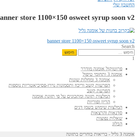
החשבון שלי
anner store 1100×150 osweet syrup soon v2
הפוסט
ניווט
banner store 1100×150 osweet syrup soon v2
הקודם:
Search
חיפוש:
1
פרוטוקול אומגה מודרך
אומגה 3 ותחומי טיפול
אומגה 3 ומחלות שונות
הפרעות קשב וריכוז ותסמונות נוירו-פסיכיאטריות נוספות
הפרעת קשב
המלצות תזונה ומתכונים על פי תזונת אומגה
הריון ופוריות
המלצות שימוש בשמן דגים
סדנאות והרצאות
שאלות נפוצות
הבלוג
אומגה 3 גליל - בריאות בוחרים בתזונה