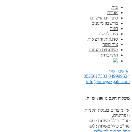
בית
אודות
סיפורים אישיים
מחשבון מינונים
חנות
היכן להשיג
סדנאות והרצאות
צור קשר
משלוחים והנחות
התחברות
החשבון שלי
0525617333
049999524
info@omega3galil.com
משלוח חינם מ 700 ש"ח.
אין מוצרים בעגלת הקניות
0
פריטים,
סה"כ כולל משלוח :
0
₪
סה"כ כולל משלוח :
0
₪
לסל הקניות
לתשלום