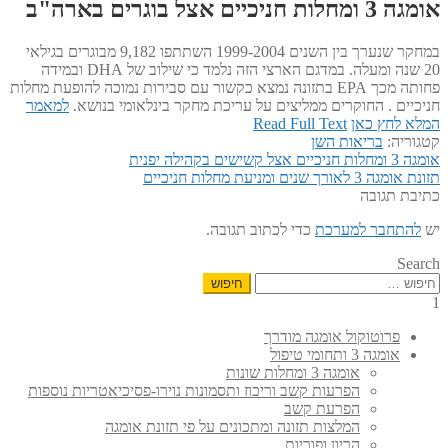
אומגה 3 ומחלות חניכיים אצל בוגרים בארה"ב
במחקר שנערך בין השנים 1999-2004 השתתפו 9,182 מבוגרים בגילאי
20 שנה ומעלה. במדגם הארצי הזה נלמד כי שילוב של DHA ובמידה
פחותה מכך EPA בתזונה נמצא כקשור עם סבירות נמוכה להופעת מחלות
חניכיים . החוקרים ממליצים על עריכת מחקר בינלאומי בנושא.
למאמר
המלא לחץ כאן
Read Full Text
קטגוריה:
בריאות השן
הפוסט
ניווט
אומגה 3 ומחלות חניכיים אצל קשישים בקהילה יפנית
הפוסט
הקודם:
תזונת אומגה 3 לאורך שנים ומניעת מחלות חניכיים
הבא:
כתיבת תגובה
יש
להתחבר למערכת
כדי לכתוב תגובה.
Search
חיפוש:
1
פרוטוקול אומגה מודרך
אומגה 3 ותחומי טיפול
אומגה 3 ומחלות שונות
הפרעות קשב וריכוז ותסמונות נוירו-פסיכיאטריות נוספות
הפרעת קשב
המלצות תזונה ומתכונים על פי תזונת אומגה
הריון ופוריות