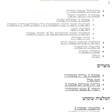
1
פרוטוקול אומגה מודרך
אומגה 3 ותחומי טיפול
אומגה 3 ומחלות שונות
הפרעות קשב וריכוז ותסמונות נוירו-פסיכיאטריות נוספות
הפרעת קשב
המלצות תזונה ומתכונים על פי תזונת אומגה
הריון ופוריות
המלצות שימוש בשמן דגים
סדנאות והרצאות
שאלות נפוצות
הבלוג
מוצרים
אומגה 3 טרייה מהמקרר
קטו-אויל
בדיקת אינדקס אומגה 3
ויטמין E טבעי מהמקרר
המלצות שימוש
מחשבוני אומגה 3