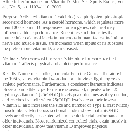
Athletic Performance and Vitamin D. Med.Sci. Sports Exerc., Vol.
41, No. 5, pp. 1102–1110, 2009.
Purpose: Activated vitamin D calcitriol) is a pluripotent pleiotropic
secosteroid hormone. As a steroid hormone, which regulates more
than 1000 vitamin D–responsive human genes, calcitriol may
influence athletic performance. Recent research indicates that
intracellular calcitriol levels in numerous human tissues, including
nerve and muscle tissue, are increased when inputs of its substrate,
the prehormone vitamin D, are increased.
Methods: We reviewed the world’s literature for evidence that
vitamin D affects physical and athletic performance.
Results: Numerous studies, particularly in the German literature in
the 1950s, show vitamin D–producing ultraviolet light improves
athletic performance. Furthermore, a consistent literature indicates
physical and athletic performance is seasonal; it peaks when 25-
hydroxy-vitamin D [25(OH)D] levels peak, declines as they decline,
and reaches its nadir when 25(OH)D levels are at their lowest.
Vitamin D also increases the size and number of Type II (fast twitch)
muscle fibers. Most cross-sectional studies show that 25(OH)D
levels are directly associated with musculoskeletal performance in
older individuals. Most randomized controlled trials, again mostly in
older individuals, show that vitamin D improves physical