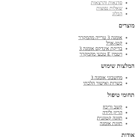
סדנאות והרצאות
שאלות נפוצות
הבלוג
מוצרים
אומגה 3 טרייה מהמקרר
קטו-אויל
בדיקת אינדקס אומגה 3
ויטמין E טבעי מהמקרר
המלצות שימוש
מחשבוני אומגה 3
כשרות ואישור הלכתי
תחומי טיפול
קשב וריכוז
הריון ולידה
תזונה קטוגנית
תזונת אומגה
אודות