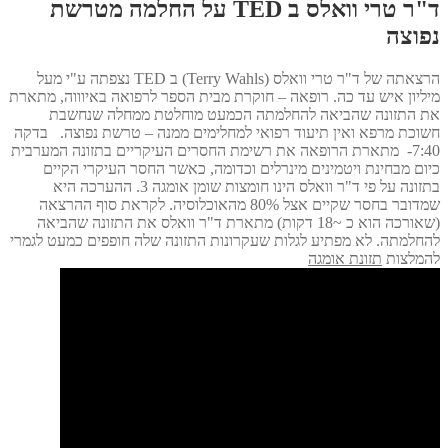
ד"ר טרי וואלס ב TED על החלמה מטרשת
נפוצה
הרצאתה של ד"ר טרי וואלס (Terry Wahls) ב TED נצפתה ע"י מעל
מיליון איש עד כה. רופאה – חוקרת מבית הספר לרפואה באיוווה, מתארת
את התזונה שהביאה להחלמתה הכמעט מוחלטת ממחלה שנחשבת
חשוכת מרפא ואין תיעוד רפואי למחלימים ממנה – טרשת נפוצה. בדקה
7:40- מתארת הרופאה את רשימת החסרים העיקריים בתזונה המערבית
כיום מבחינת ויטמינים מינרלים וכדומה, כאשר החסר העיקרי הקיים
בתזונה על פי ד"ר וואלס הינו חומצות שומן אומגה 3. ההערכה היא
שמדובר בחסר שקיים אצל 80% מהאוכלוסיה. לקראת סוף ההרצאה
(שאורכה הוא כ ~18 דקות) מתארת ד"ר וואלס את התזונה שהביאה
להחלמתה. לא מפתיע לגלות שעקרונות התזונה שלה חופפים כמעט לגמרי
להמלצות
תזונת אומגה