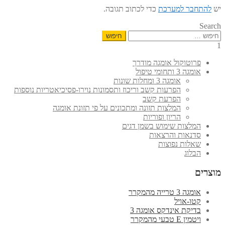
יש
להתחבר למערכת
כדי לכתוב תגובה.
Search
חיפוש:
1
פרוטוקול אומגה מודרך
אומגה 3 ותחומי טיפול
אומגה 3 ומחלות שונות
הפרעות קשב וריכוז ותסמונות נוירו-פסיכיאטריות נוספות
הפרעת קשב
המלצות תזונה ומתכונים על פי תזונת אומגה
הריון ופוריות
המלצות שימוש בשמן דגים
סדנאות והרצאות
שאלות נפוצות
הבלוג
מוצרים
אומגה 3 טרייה מהמקרר
קטו-אויל
בדיקת אינדקס אומגה 3
ויטמין E טבעי מהמקרר