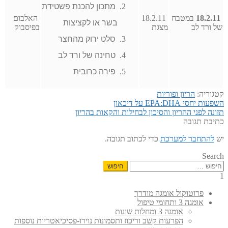
מתכון להכנת פשטידת
18.2.11
במטבח
18.2.11
האלבום
בשר או לקציצות
של ורד לב
מצגת
בפיסבוק
סלט ירוק מהחצר
טחינה של ורד לב
פירה כרובית
קטגוריה:
הריון ופוריות
הפוסט
ניווט
השפעות יחסי EPA:DHA על דיכאון
הפוסט
הקודם:
תזונה לפני ההריון והסיכון לבחילות והקאות בהריון
הבא:
כתיבת תגובה
יש
להתחבר למערכת
כדי לכתוב תגובה.
Search
חיפוש:
1
פרוטוקול אומגה מודרך
אומגה 3 ותחומי טיפול
אומגה 3 ומחלות שונות
הפרעות קשב וריכוז ותסמונות נוירו-פסיכיאטריות נוספות