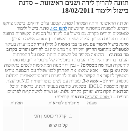
תזונה להריון לידה ושנים ראשונות – סדנת
בישול ולימוד 18/02/2011
הסדנה הראשונה היתה הצלחה! למדנו, קטפנו עלים ירוקים, בישלנו צחקנו
ודברנו. לתמונות מהסדנה הראשונה
לחצו כאן.
סדנת בישול ולימוד
למטפלים והורים בקרוב. גם בישול וגם לימוד על הסוגיות הקשורות בתזונה
נכונה בתקופת ההריון הלידה ושנים ראשונות. (תמונה- אישה בהריון)
סדנת בישול ולימוד עם גיא בן צבי (אומגה 3 גליל) וורד לב
מיועדת בעיקר
למטפלים מתחומי ההריון
והלידה אך מתאימה גם
להורים והורים בקרוב
מה בסדנה?
– הרצאה מקיפה על השפעת תזונת האם על התפתחות
העובר בהריון תקין, מוח העובר, הביוכימיה של סיבוכי הריון, פורמולות
לתינוקות ועוד
מה מבשלים?
– נכין יחד מנות המתאימות לנשים בתקופות
אלה
גיא בן צבי
– אבא שמצא את הפתרון לבנו שנולד עם תסמונת טורט
והמשיך לחקור את הקשר של תזונה לתופעות נוירופסיכיאטריות ומחלות
נוספות.
ורד לב – אמא ל-3
, עובדת עם נשים כנטורופתית N.D,וכיועצת
הנקה מוסמכת IBCLC, בשלנית, כותבת בענייני תזונה, בריאות ואוכל
הסדנאות הקרובות:
יעודכן בקרוב עלות: 160ש"ח למשתתף/ת לפרטים
נוספים – ב
טופס הרשמה
סדנאות קודמות:
מצגת
מתכונים לבריאות
תמונות
קרקרי כוסמין הכי
קלים שיש