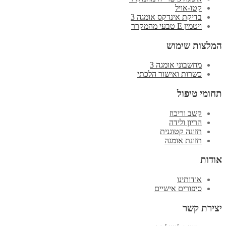
קטו-אויל
בדיקת אינדקס אומגה 3
ויטמין E טבעי מהמקרר
המלצות שימוש
מחשבוני אומגה 3
כשרות ואישור הלכתי
תחומי טיפול
קשב וריכוז
הריון ולידה
תזונה קטוגנית
תזונת אומגה
אודות
אודותינו
סיפורים אישיים
יצירת קשר