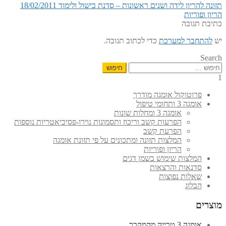
הפוסט
ניווט
תזונה להריון לידה ושנים ראשונות – סדנת בישול ולימוד 18/02/2011
הפוסט
הקודם:
הריון ופוריות
הבא:
כתיבת תגובה
יש
להתחבר למערכת
כדי לכתוב תגובה.
Search
חיפוש:
1
פרוטוקול אומגה מודרך
אומגה 3 ותחומי טיפול
אומגה 3 ומחלות שונות
הפרעות קשב וריכוז ותסמונות נוירו-פסיכיאטריות נוספות
הפרעת קשב
המלצות תזונה ומתכונים על פי תזונת אומגה
הריון ופוריות
המלצות שימוש בשמן דגים
סדנאות והרצאות
שאלות נפוצות
הבלוג
מוצרים
אומגה 3 טרייה מהמקרר