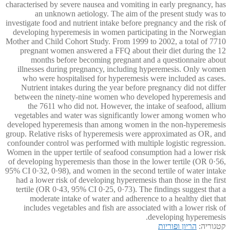
characterised by severe nausea and vomiting in early pregnancy, has
an unknown aetiology. The aim of the present study was to
investigate food and nutrient intake before pregnancy and the risk of
developing hyperemesis in women participating in the Norwegian
Mother and Child Cohort Study. From 1999 to 2002, a total of 7710
pregnant women answered a FFQ about their diet during the 12
months before becoming pregnant and a questionnaire about
illnesses during pregnancy, including hyperemesis. Only women
who were hospitalised for hyperemesis were included as cases.
Nutrient intakes during the year before pregnancy did not differ
between the ninety-nine women who developed hyperemesis and
the 7611 who did not. However, the intake of seafood, allium
vegetables and water was significantly lower among women who
developed hyperemesis than among women in the non-hyperemesis
group. Relative risks of hyperemesis were approximated as OR, and
confounder control was performed with multiple logistic regression.
Women in the upper tertile of seafood consumption had a lower risk
of developing hyperemesis than those in the lower tertile (OR 0·56,
95% CI 0·32, 0·98), and women in the second tertile of water intake
had a lower risk of developing hyperemesis than those in the first
tertile (OR 0·43, 95% CI 0·25, 0·73). The findings suggest that a
moderate intake of water and adherence to a healthy diet that
includes vegetables and fish are associated with a lower risk of
developing hyperemesis.
קטגוריה:
הריון ופוריות