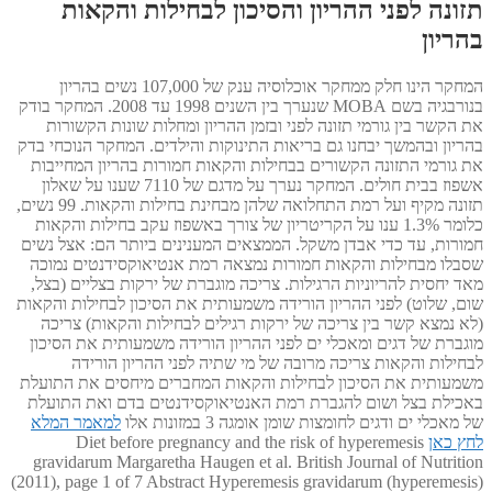
תזונה לפני ההריון והסיכון לבחילות והקאות
בהריון
המחקר הינו חלק ממחקר אוכלוסיה ענק של 107,000 נשים בהריון
בנורבגיה בשם MOBA שנערך בין השנים 1998 עד 2008. המחקר בודק
את הקשר בין גורמי תזונה לפני ובזמן ההריון ומחלות שונות הקשורות
בהריון ובהמשך יבחנו גם בריאות התינוקות והילדים. המחקר הנוכחי בדק
את גורמי התזונה הקשורים בבחילות והקאות חמורות בהריון המחייבות
אשפוז בבית חולים. המחקר נערך על מדגם של 7110 שענו על שאלון
תזונה מקיף ועל רמת התחלואה שלהן מבחינת בחילות והקאות. 99 נשים,
כלומר 1.3% ענו על הקריטריון של צורך באשפוז עקב בחילות והקאות
חמורות, עד כדי אבדן משקל. הממצאים המענינים ביותר הם: אצל נשים
שסבלו מבחילות והקאות חמורות נמצאה רמת אנטיאוקסידנטים נמוכה
מאד יחסית להריוניות הרגילות. צריכה מוגברת של ירקות בצליים (בצל,
שום, שלוט) לפני ההריון הורידה משמעותית את הסיכון לבחילות והקאות
(לא נמצא קשר בין צריכה של ירקות רגילים לבחילות והקאות) צריכה
מוגברת של דגים ומאכלי ים לפני ההריון הורידה משמעותית את הסיכון
לבחילות והקאות צריכה מרובה של מי שתיה לפני ההריון הורידה
משמעותית את הסיכון לבחילות והקאות המחברים מיחסים את התועלת
באכילת בצל ושום להגברת רמת האנטיאוקסידנטים בדם ואת התועלת
של מאכלי ים ודגים לחומצות שומן אומגה 3 במזונות אלו
למאמר המלא
לחץ כאן
Diet before pregnancy and the risk of hyperemesis
gravidarum Margaretha Haugen et al. British Journal of Nutrition
(2011), page 1 of 7 Abstract Hyperemesis gravidarum (hyperemesis)