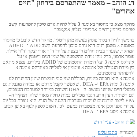
דג הזהב – מאמר שהתפרסם בירחון "חיים
אחרים"
מחקר מצא כי מחסור באומגה 3 עלול להיות גורם סיכון להפרעות קשב
פורסם בירחון "חיים אחרים" בגליון אוקטובר
בהמשך לדיון הבלתי פוסק בנושא מתן ריטלין, מחקר חדש קובע כי מחסור
באומגה 3 משמן דגים הוא גורם סיכון להפרעת קשב ADD ו– ADHD .
המחקר, שנערך בבית חולים זיו בצפת על ידי ד"ר אורי יצקר וד"ר איילת
עומר ארמון, בדק מהי מידת ההשפעה של שמן דגים וויטמין אי על
אינדקס אומגה 3 ועל חומרת התסמינים של ADHD בילדים. נמצא מתאם
בין מידת הנטילה של אומגה 3 וויטמין אי לעלייה באינדקס אומגה 3
ולהפחתה בתסמינים.
אומגה 3 היא תכונה כימית, הכוללת שני סוגי חומצות שומן החיוניות לנו –
אומגה 3 ימית EPA ו– DHA , שאפשר לקבל מדגים או במידה מוגבלת גם
מבעלי חיים שניזונו מעשב. ה– DHA חשובה במיוחד למערכת העצבים,
וגם רשתית העין וזרע הגבר מכילים כמות גדולה מאוד שלה. תפקיד ה–
EPA לייצר הורמונים לוויסות מערכות ההגנה של הגוף. היא נוצרת בכל יום
על ידי גופנו ולכן אינה מצטברת כמעט. לכן, חשוב לספק לגוף באופן קבוע
אומגה 3 מסוג EPA ו– DHA.
קטגוריה:
כתבו עלינו