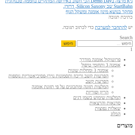
הפוסט
ניווט
גיא מרצה בDemo Day הכי חשוב באירופה המתקיים בחממה טכנולוגית
הקודם:
StartBahn שב Silicon Saxony, דרזדן.
הפוסט
מחקר בנושא מינון אומגה ומשקל הגוף
הבא:
כתיבת תגובה
יש
להתחבר למערכת
כדי לכתוב תגובה.
Search
חיפוש:
1
פרוטוקול אומגה מודרך
אומגה 3 ותחומי טיפול
אומגה 3 ומחלות שונות
הפרעות קשב וריכוז ותסמונות נוירו-פסיכיאטריות נוספות
הפרעת קשב
המלצות תזונה ומתכונים על פי תזונת אומגה
הריון ופוריות
המלצות שימוש בשמן דגים
סדנאות והרצאות
שאלות נפוצות
הבלוג
מוצרים