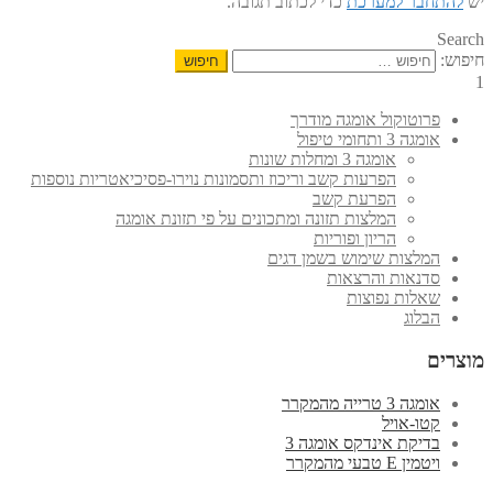
יש
להתחבר למערכת
כדי לכתוב תגובה.
Search
חיפוש:
1
פרוטוקול אומגה מודרך
אומגה 3 ותחומי טיפול
אומגה 3 ומחלות שונות
הפרעות קשב וריכוז ותסמונות נוירו-פסיכיאטריות נוספות
הפרעת קשב
המלצות תזונה ומתכונים על פי תזונת אומגה
הריון ופוריות
המלצות שימוש בשמן דגים
סדנאות והרצאות
שאלות נפוצות
הבלוג
מוצרים
אומגה 3 טרייה מהמקרר
קטו-אויל
בדיקת אינדקס אומגה 3
ויטמין E טבעי מהמקרר