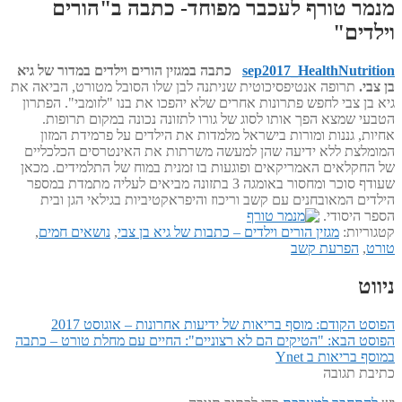
מנמר טורף לעכבר מפוחד- כתבה ב"הורים
וילדים"
sep2017_HealthNutrition
כתבה במגזין הורים וילדים במדור של גיא
בן צבי.
תרופה אנטיפסיכוטית שניתנה לבן שלו הסובל מטורט, הביאה את
גיא בן צבי לחפש פתרונות אחרים שלא יהפכו את בנו "לזומבי". הפתרון
הטבעי שמצא הפך אותו לסוג של גורו לתזונה נכונה במקום תרופות.
אחיות, גננות ומורות בישראל מלמדות את הילדים על פרמידת המזון
המומלצת ללא ידיעה שהן למעשה משרתות את האינטרסים הכלכליים
של החקלאים האמריקאים ופוגעות בו זמנית במוח של התלמידים. מכאן
שעודף סוכר ומחסור באומגה 3 בתזונה מביאים לעליה מתמדת במספר
הילדים המאובחנים עם קשב וריכוז והיפראקטיביות בגילאי הגן ובית
הספר היסודי.
קטגוריות:
מגזין הורים וילדים – כתבות של גיא בן צבי
,
נושאים חמים
,
טורט
,
הפרעת קשב
ניווט
הפוסט הקודם:
מוסף בריאות של ידיעות אחרונות – אוגוסט 2017
הפוסט הבא:
"הטיקים הם לא רצוניים": החיים עם מחלת טורט – כתבה
במוסף בריאות ב Ynet
כתיבת תגובה