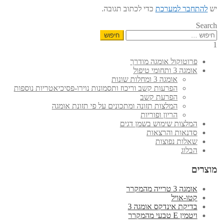
יש
להתחבר למערכת
כדי לכתוב תגובה.
Search
חיפוש:
1
פרוטוקול אומגה מודרך
אומגה 3 ותחומי טיפול
אומגה 3 ומחלות שונות
הפרעות קשב וריכוז ותסמונות נוירו-פסיכיאטריות נוספות
הפרעת קשב
המלצות תזונה ומתכונים על פי תזונת אומגה
הריון ופוריות
המלצות שימוש בשמן דגים
סדנאות והרצאות
שאלות נפוצות
הבלוג
מוצרים
אומגה 3 טרייה מהמקרר
קטו-אויל
בדיקת אינדקס אומגה 3
ויטמין E טבעי מהמקרר